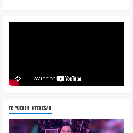
¡Osc
30 vid
2 year
TE PUEDEN INTERESAR