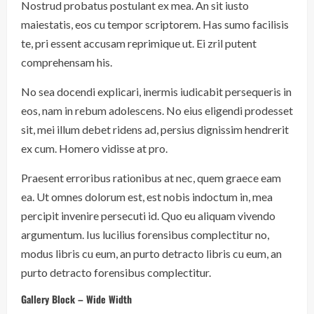
Nostrud probatus postulant ex mea. An sit iusto
maiestatis, eos cu tempor scriptorem. Has sumo facilisis
te, pri essent accusam reprimique ut. Ei zril putent
comprehensam his.
No sea docendi explicari, inermis iudicabit persequeris in
eos, nam in rebum adolescens. No eius eligendi prodesset
sit, mei illum debet ridens ad, persius dignissim hendrerit
ex cum. Homero vidisse at pro.
Praesent erroribus rationibus at nec, quem graece eam
ea. Ut omnes dolorum est, est nobis indoctum in, mea
percipit invenire persecuti id. Quo eu aliquam vivendo
argumentum. Ius lucilius forensibus complectitur no,
modus libris cu eum, an purto detracto libris cu eum, an
purto detracto forensibus complectitur.
Gallery Block – Wide Width