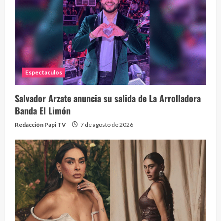
Eve
46 vid
2 year
Espectaculos
Salvador Arzate anuncia su salida de La Arrolladora
Banda El Limón
Redacción Papi TV
7 de agosto de 2026