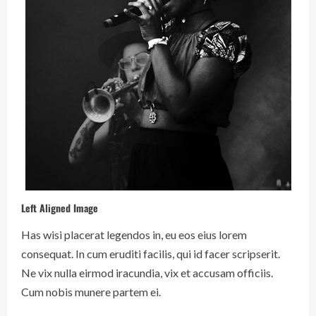
Left Aligned Image
Has wisi placerat legendos in, eu eos eius lorem
consequat. In cum eruditi facilis, qui id facer scripserit.
Ne vix nulla eirmod iracundia, vix et accusam officiis.
Cum nobis munere partem ei.