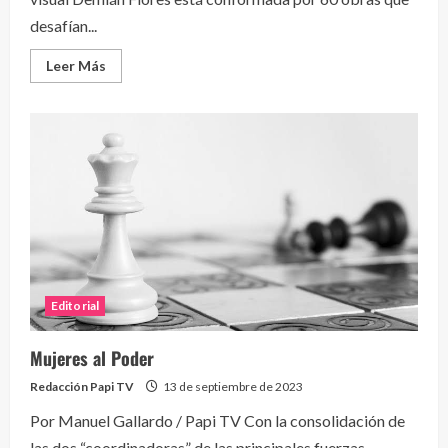
desafían...
Leer
Leer Más
más
acerca
de
Exposición
del
renombrado
artista
visual
Demián
Flores
Editorial
Mujeres al Poder
Redacción Papi TV
13 de septiembre de 2023
Por Manuel Gallardo / Papi TV Con la consolidación de
las dos “coordinadoras” de las principales fuerzas...