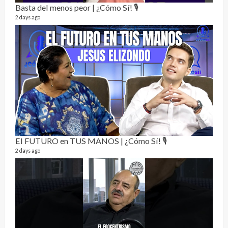
Basta del menos peor | ¿Cómo Sí! 🎙️
2 days ago
La h
26 vid
1 year
El FUTURO en TUS MANOS | ¿Cómo Sí! 🎙️
2 days ago