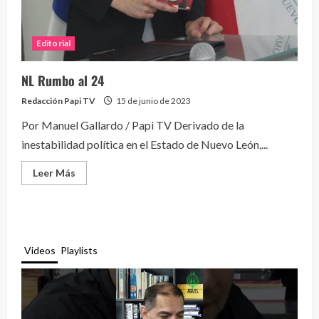
Editorial
NL Rumbo al 24
Redacción Papi TV
15 de junio de 2023
Por Manuel Gallardo / Papi TV Derivado de la
inestabilidad política en el Estado de Nuevo León,...
Leer
Leer Más
más
acerca
de
NL
Rumbo
al
24
Videos
Playlists