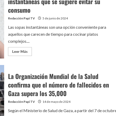
instantáneas que se sugiere evitar su
Dai
Tung
consumo
de
McAllen,
Texas
Redacción Papi TV
5 de junio de 2024
Las sopas instantáneas son una opción conveniente para
aquellos que carecen de tiempo para cocinar platos
complejos....
Leer
Leer Más
más
acerca
de
Profeco
ha
identificado
La Organización Mundial de la Salud
las
sopas
confirma que el número de fallecidos en
instantáneas
que
Gaza supera los 35,000
se
sugiere
evitar
su
Redacción Papi TV
14 de mayo de 2024
consumo
Según el Ministerio de Salud de Gaza, a partir del 7 de octubr