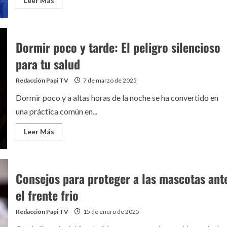
Leer Más
más
acerca
de
Histórico
trasplante
Dormir poco y tarde: El peligro silencioso
de
pulmón
de
para tu salud
cerdo
a
humano
Redacción Papi TV
7 de marzo de 2025
marca
un
Dormir poco y a altas horas de la noche se ha convertido en
hito
en
una práctica común en...
la
medicina
Leer
Leer Más
más
acerca
de
Dormir
poco
Consejos para proteger a las mascotas ant
y
tarde:
El
el frente frio
peligro
silencioso
para
Redacción Papi TV
15 de enero de 2025
tu
salud