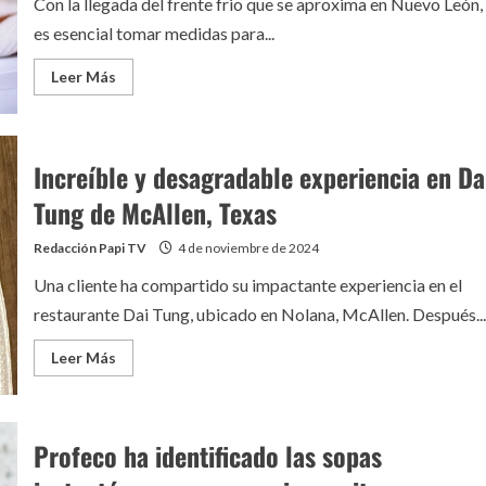
Con la llegada del frente frio que se aproxima en Nuevo León,
es esencial tomar medidas para...
Leer
Leer Más
más
acerca
de
Consejos
para
Increíble y desagradable experiencia en Da
proteger
a
las
Tung de McAllen, Texas
mascotas
ante
el
Redacción Papi TV
4 de noviembre de 2024
frente
frio
Una cliente ha compartido su impactante experiencia en el
restaurante Dai Tung, ubicado en Nolana, McAllen. Después...
Leer
Leer Más
más
acerca
de
Increíble
y
Profeco ha identificado las sopas
desagradable
experiencia
en