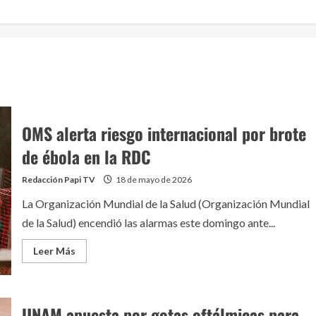
OMS alerta riesgo internacional por brote
de ébola en la RDC
Redacción Papi TV
18 de mayo de 2026
La Organización Mundial de la Salud (Organización Mundial
de la Salud) encendió las alarmas este domingo ante...
Leer
Leer Más
más
acerca
de
OMS
alerta
UNAM apuesta por gotas oftálmicas para
riesgo