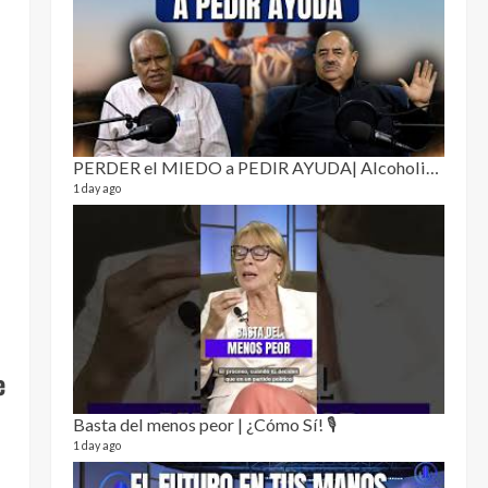
Puro 
19 video
4 month
PERDER el MIEDO a PEDIR AYUDA| Alcoholismo y drogadicción 🎙️
1 day ago
El Cl
17 video
5 month
e
Basta del menos peor | ¿Cómo Sí! 🎙️
1 day ago