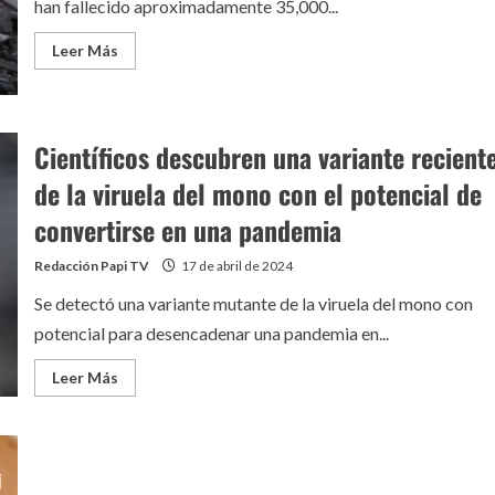
han fallecido aproximadamente 35,000...
Leer
Leer Más
más
acerca
de
La
Organización
Mundial
Científicos descubren una variante recient
de
la
de la viruela del mono con el potencial de
Salud
confirma
convertirse en una pandemia
que
el
número
de
Redacción Papi TV
17 de abril de 2024
fallecidos
en
Se detectó una variante mutante de la viruela del mono con
Gaza
supera
potencial para desencadenar una pandemia en...
los
35,000
Leer
Leer Más
más
acerca
de
Científicos
descubren
una
variante