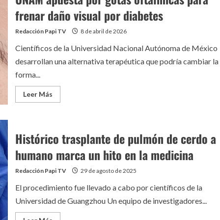
internacional
por
frenar daño visual por diabetes
brote
de
ébola
Redacción Papi TV
8 de abril de 2026
en
la
Científicos de la Universidad Nacional Autónoma de México
RDC
desarrollan una alternativa terapéutica que podría cambiar la
forma...
Leer
Leer Más
más
acerca
de
UNAM
apuesta
Histórico trasplante de pulmón de cerdo a
por
gotas
oftálmicas
humano marca un hito en la medicina
para
frenar
daño
Redacción Papi TV
29 de agosto de 2025
visual
por
El procedimiento fue llevado a cabo por científicos de la
diabetes
Universidad de Guangzhou Un equipo de investigadores...
Leer