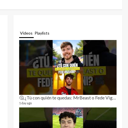
Videos
Playlists
🤔 ¿Tú con quién te quedas: MrBeast o Fede Vigevani?🎥🔥
Relat
11 video
1 day ago
3 month