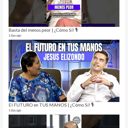
Perr
46 vid
1 year
Basta del menos peor | ¿Cómo Sí! 🎙️
1 day ago
La h
26 vid
1 year
El FUTURO en TUS MANOS | ¿Cómo Sí! 🎙️
1 day ago