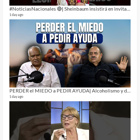
#NoticiasNacionales 🔴| Sheinbaum insistirá en invitar al papa León XIV a México
1 day ago
Sobr
78 vid
1 year
PERDER el MIEDO a PEDIR AYUDA| Alcoholismo y drogadicción 🎙️
1 day ago