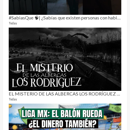
#SabiasQue 🧠| ¿Sabías que existen personas con habilidades que parecen sacadas de una película?
Today
RE
0 vide
3 mon
EL MISTERIO DE LAS ALBERCAS LOS RODRÍGUEZ | RELATO PARANORMAL
Today
Pur