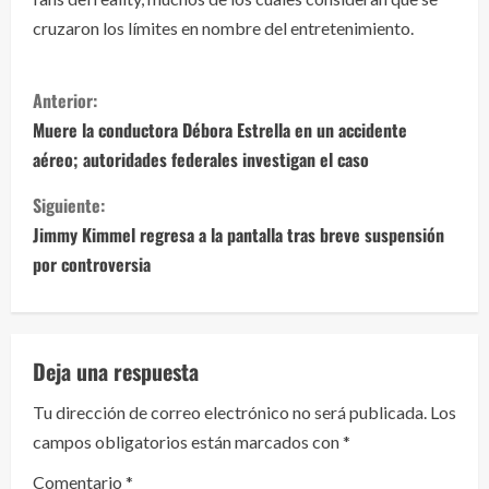
cruzaron los límites en nombre del entretenimiento.
S
Anterior:
i
Muere la conductora Débora Estrella en un accidente
aéreo; autoridades federales investigan el caso
g
Siguiente:
u
Jimmy Kimmel regresa a la pantalla tras breve suspensión
e
por controversia
l
e
Deja una respuesta
y
Tu dirección de correo electrónico no será publicada.
Los
campos obligatorios están marcados con
*
e
Comentario
*