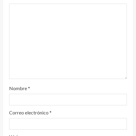
n
d
o
Nombre
*
Correo electrónico
*