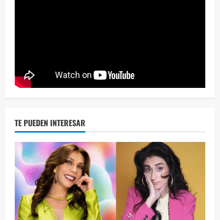
Eve
46 vid
2 year
TE PUEDEN INTERESAR