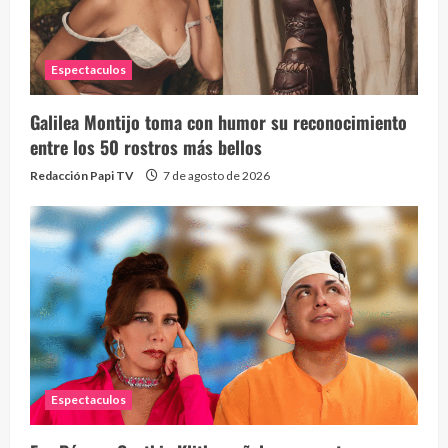
Espectaculos
Galilea Montijo toma con humor su reconocimiento
Send
entre los 50 rostros más bellos
10 vid
Redacción Papi TV
7 de agosto de 2026
2 year
Espectaculos
¡Osc
30 vid