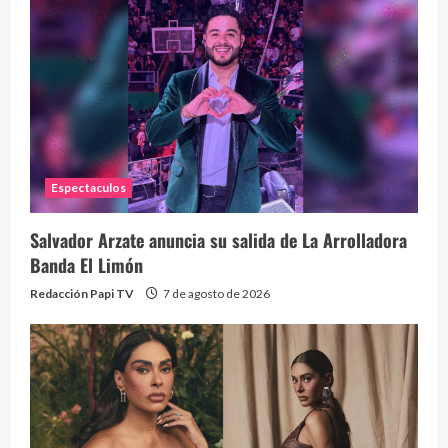
La h
26 vid
1 year
Espectaculos
Salvador Arzate anuncia su salida de La Arrolladora
Banda El Limón
Redacción Papi TV
7 de agosto de 2026
Alc
76 vid
1 year