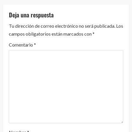
l
Deja una respuesta
e
Tu dirección de correo electrónico no será publicada.
Los
y
campos obligatorios están marcados con
*
e
Comentario
*
n
d
o