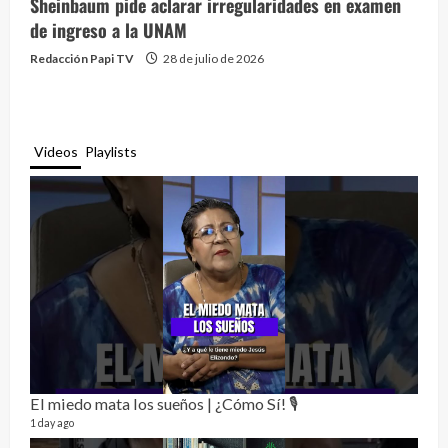
Sheinbaum pide aclarar irregularidades en examen
de ingreso a la UNAM
Redacción Papi TV
28 de julio de 2026
Videos
Playlists
El miedo mata los sueños | ¿Cómo Sí! 🎙️
Rela
12 vid
1 day ago
3 mon