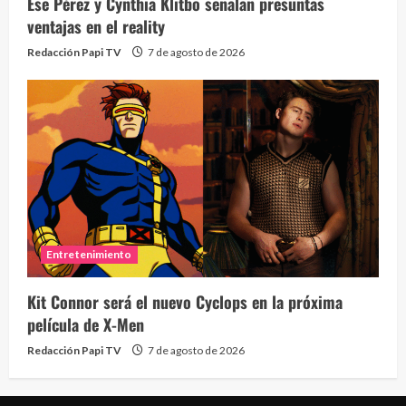
Ese Pérez y Cynthia Klitbo señalan presuntas
2 year
ventajas en el reality
Redacción Papi TV
7 de agosto de 2026
Eve
46 vid
Entretenimiento
2 year
Kit Connor será el nuevo Cyclops en la próxima
película de X-Men
Redacción Papi TV
7 de agosto de 2026