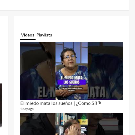
Videos
Playlists
El miedo mata los sueños | ¿Cómo Sí! 🎙️
Relat
12 video
1 day ago
3 month