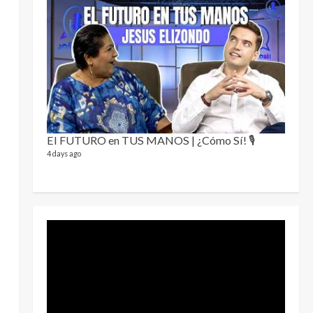
Sobre
78 video
1 year a
El FUTURO en TUS MANOS | ¿Cómo Sí! 🎙️
4 days ago
Perra
46 video
1 year a