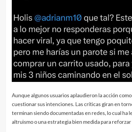
Aunque algunos usuarios aplaudieron la acción como
cuestionar sus intenciones. Las críticas giran en to
terminan siendo documentadas en redes, lo cual ha l
altruismo o una estrategia bien medida para reforzar