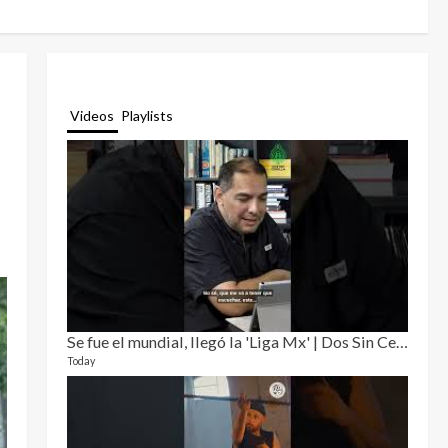
Videos
Playlists
Se fue el mundial, llegó la 'Liga Mx' | Dos Sin Cebolla 🎙️
Relat
12 video
Today
3 month