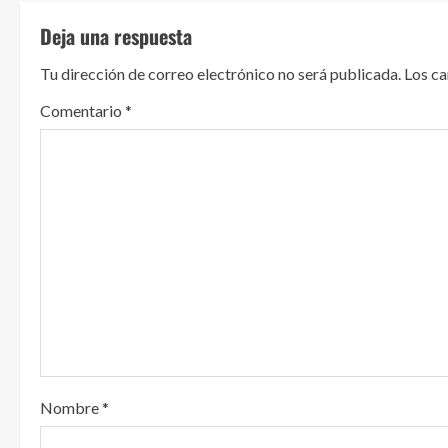
u
Deja una respuesta
e
Tu dirección de correo electrónico no será publicada.
Los c
l
Comentario
*
e
y
e
n
d
o
Nombre
*