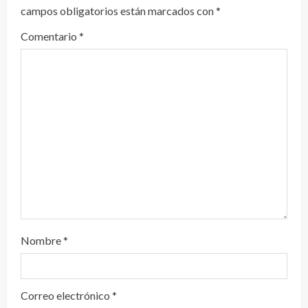
y
campos obligatorios están marcados con
*
e
Comentario
*
n
d
o
Nombre
*
Correo electrónico
*