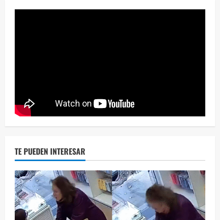
Eve
46 vid
2 year
TE PUEDEN INTERESAR