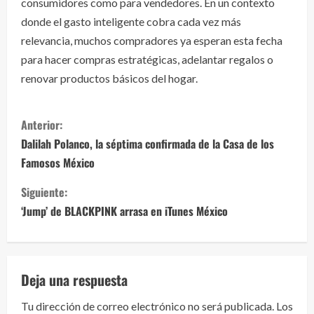
consumidores como para vendedores. En un contexto
donde el gasto inteligente cobra cada vez más
relevancia, muchos compradores ya esperan esta fecha
para hacer compras estratégicas, adelantar regalos o
renovar productos básicos del hogar.
S
Anterior:
i
Dalilah Polanco, la séptima confirmada de la Casa de los
Famosos México
g
Siguiente:
u
‘Jump’ de BLACKPINK arrasa en iTunes México
e
l
Deja una respuesta
e
Tu dirección de correo electrónico no será publicada.
Los