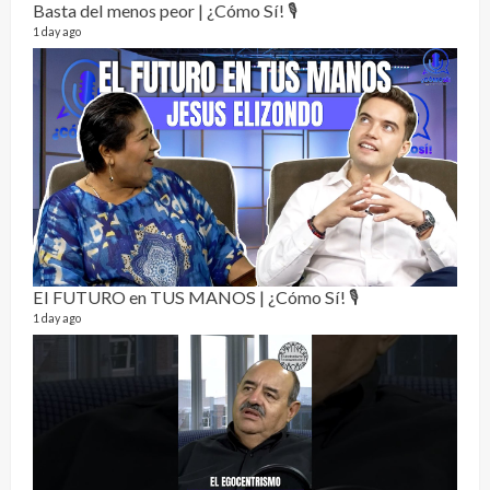
Basta del menos peor | ¿Cómo Sí! 🎙️
1 day ago
Not
232 vi
7 mon
El FUTURO en TUS MANOS | ¿Cómo Sí! 🎙️
1 day ago
Dos 