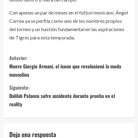
Con apenas un par de meses en el fútbol mexicano, Ángel
Correa ya se perfila como uno de los nombres propios
del torneo y un bastión fundamental en las aspiraciones
de Tigres para esta temporada.
S
Anterior:
i
Muere Giorgio Armani, el ícono que revolucionó la moda
masculina
g
Siguiente:
u
Dalilah Polanco sufre accidente durante prueba en el
e
reality
l
e
Deja una respuesta