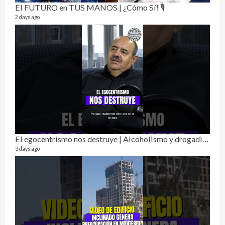
1 year
El FUTURO en TUS MANOS | ¿Cómo Sí! 🎙️
2 days ago
Alc
76 vid
El egocentrismo nos destruye | Alcoholismo y drogadicción 🎙️
1 year
3 days ago