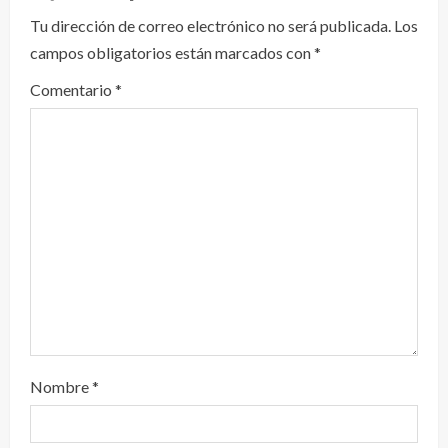
y
Tu dirección de correo electrónico no será publicada.
Los
campos obligatorios están marcados con
*
e
Comentario
*
n
d
o
Nombre
*