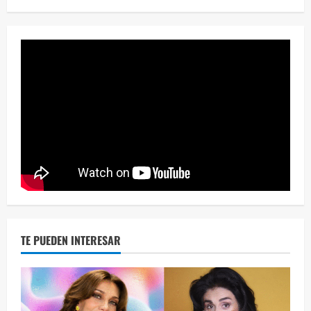
Eve
46 vid
2 year
TE PUEDEN INTERESAR