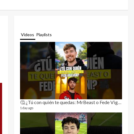
Videos
Playlists
🤔 ¿Tú con quién te quedas: MrBeast o Fede Vigevani?🎥🔥
Relat
11 video
1 day ago
3 month