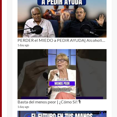
Puro 
19 video
4 month
PERDER el MIEDO a PEDIR AYUDA| Alcoholismo y drogadicción 🎙️
1 day ago
El Cl
17 video
5 month
Basta del menos peor | ¿Cómo Sí! 🎙️
1 day ago