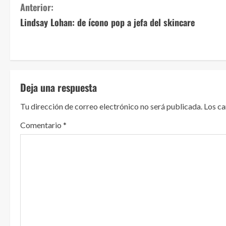
S
Anterior:
Lindsay Lohan: de ícono pop a jefa del skincare
i
g
u
Deja una respuesta
e
Tu dirección de correo electrónico no será publicada.
Los c
l
Comentario
*
e
y
e
n
d