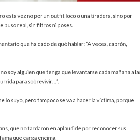
 esta vez no por un outfit loco o una tiradera, sino por
 se puso real, sin filtros ni poses.
entario que ha dado de qué hablar: “A veces, cabrón,
 no soy alguien que tenga que levantarse cada mañana a la
urrida para sobrevivir…”.
e lo suyo, pero tampoco se va a hacer la víctima, porque
ans, que no tardaron en aplaudirle por reconocer sus
e fama que carga encima.