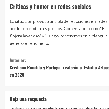
Críticas y humor en redes sociales
La situación provocó una ola de reacciones en redes
por los exorbitantes precios. Comentarios como “El col
flojera lavar eso” y “Luego los veremos en el tianguis
generó el fenómeno.
S
Anterior:
Cristiano Ronaldo y Portugal visitarán el Estadio Aztec
i
en 2026
g
u
Deja una respuesta
e
Tu dirección de correo electrónico no será publicada.
Los c