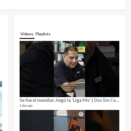
Videos
Playlists
Se fue el mundial, llegó la 'Liga Mx' | Dos Sin Cebolla 🎙️
Relat
12 video
1 day ago
3 month