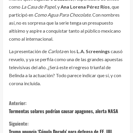
como
La Casa de Papel
, y
Ana Lorena Pérez Ríos
, que
participó en
Como Agua Para Chocolate
. Con nombres
así, no es sorpresa que la serie tenga un presupuesto
altísimo y aspire a conquistar tanto al público mexicano
como al internacional.
La presentación de
Carlota
en los
L.A. Screenings
causó
revuelo, y ya se perfila como una de las grandes apuestas
televisivas del año. ¿Será este el regreso triunfal de
Belinda a la actuación? Todo parece indicar que sí, y con
corona incluida.
S
Anterior:
i
Tormentas solares podrían causar apagones, alerta NASA
g
Siguiente:
Trump anuncia ‘Cúpula Dorada’ para defensa de EE. UU.