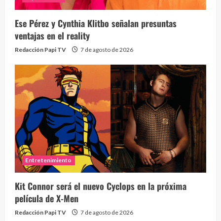
¡Osc
30 vid
Ese Pérez y Cynthia Klitbo señalan presuntas
2 year
ventajas en el reality
Redacción Papi TV
7 de agosto de 2026
Eve
46 vid
Entretenimiento
2 year
Kit Connor será el nuevo Cyclops en la próxima
película de X-Men
Redacción Papi TV
7 de agosto de 2026