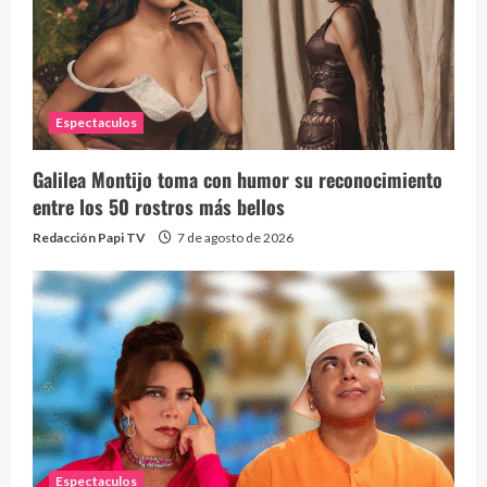
Espectaculos
Galilea Montijo toma con humor su reconocimiento
Send
entre los 50 rostros más bellos
10 vid
Redacción Papi TV
7 de agosto de 2026
2 year
Espectaculos