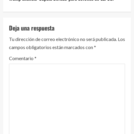
u
e
l
Deja una respuesta
e
Tu dirección de correo electrónico no será publicada.
Los
campos obligatorios están marcados con
*
y
Comentario
*
e
n
d
o