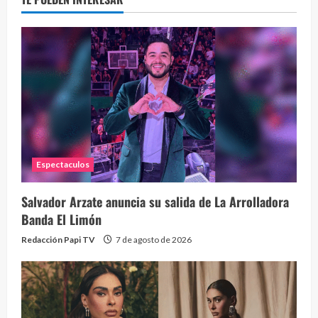
La h
26 vid
1 year
Espectaculos
Salvador Arzate anuncia su salida de La Arrolladora
Banda El Limón
Redacción Papi TV
7 de agosto de 2026
Alc
76 vid
1 year