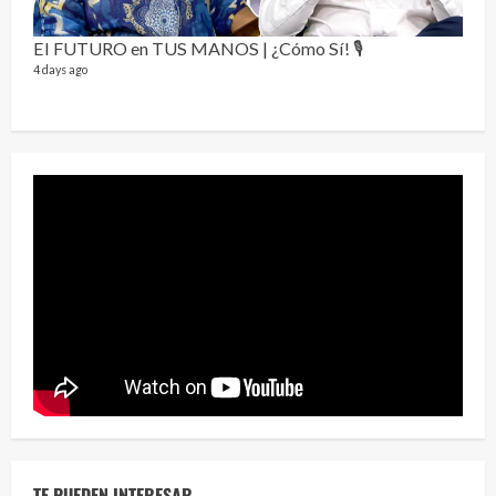
El FUTURO en TUS MANOS | ¿Cómo Sí! 🎙️
4 days ago
Perr
46 vid
1 year
TE PUEDEN INTERESAR