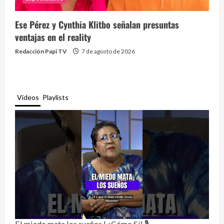
Ese Pérez y Cynthia Klitbo señalan presuntas
ventajas en el reality
Redacción Papi TV
7 de agosto de 2026
Videos
Playlists
El miedo mata los sueños | ¿Cómo Sí! 🎙️
Rela