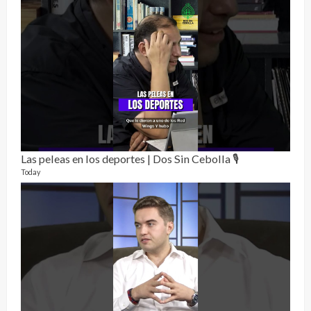
Las peleas en los deportes | Dos Sin Cebolla 🎙️
Rela
12 vid
Today
3 mon