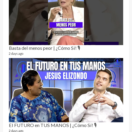
Alc
76 vid
Basta del menos peor | ¿Cómo Sí! 🎙️
1 year
2 days ago
Send
El FUTURO en TUS MANOS | ¿Cómo Sí! 🎙️
10 vid
2 days ago