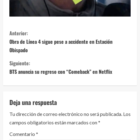
S
Anterior:
i
Obra de Línea 4 sigue pese a accidente en Estación
Obispado
g
Siguiente:
u
BTS anuncia su regreso con “Comeback” en Netflix
e
l
Deja una respuesta
e
Tu dirección de correo electrónico no será publicada.
Los
y
campos obligatorios están marcados con
*
e
Comentario
*