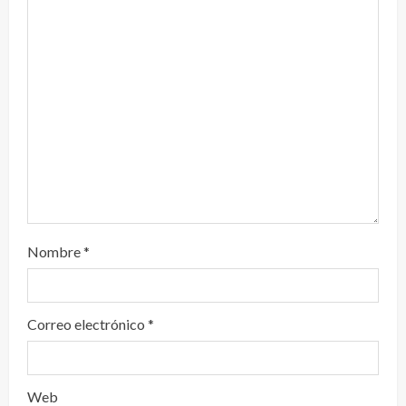
n
d
o
Nombre
*
Correo electrónico
*
Web