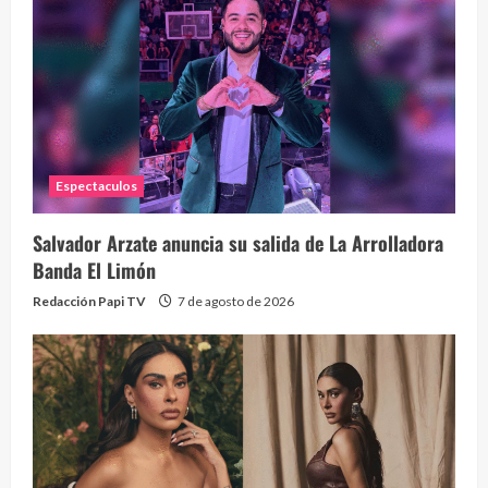
Eve
46 vid
2 year
Espectaculos
Salvador Arzate anuncia su salida de La Arrolladora
Banda El Limón
Redacción Papi TV
7 de agosto de 2026