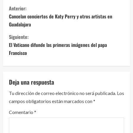
S
Anterior:
i
Cancelan conciertos de Katy Perry y otros artistas en
Guadalajara
g
Siguiente:
u
El Vaticano difunde las primeras imágenes del papa
e
Francisco
l
e
Deja una respuesta
y
Tu dirección de correo electrónico no será publicada.
Los
campos obligatorios están marcados con
*
e
Comentario
*
n
d