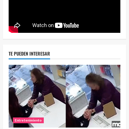
Eve
46 vid
2 year
TE PUEDEN INTERESAR
Entretenimiento