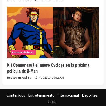
Eve
46 vid
Entretenimiento
2 year
Kit Connor será el nuevo Cyclops en la próxima
película de X-Men
Redacción Papi TV
7 de agosto de 2026
Contenidos
Entretenimiento
Internacional
Deportes
Local