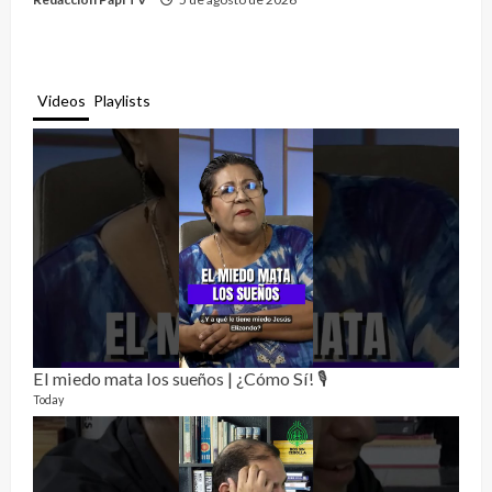
Videos
Playlists
El miedo mata los sueños | ¿Cómo Sí! 🎙️
Rela
12 vid
Today
3 mon