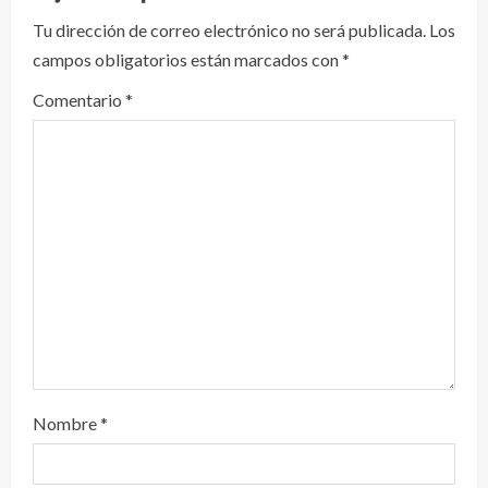
y
Tu dirección de correo electrónico no será publicada.
Los
campos obligatorios están marcados con
*
e
Comentario
*
n
d
o
Nombre
*