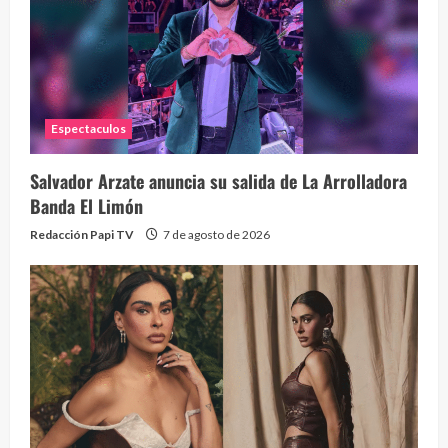
1 year
Espectaculos
Salvador Arzate anuncia su salida de La Arrolladora
Banda El Limón
Redacción Papi TV
7 de agosto de 2026
Alc
76 vid
1 year