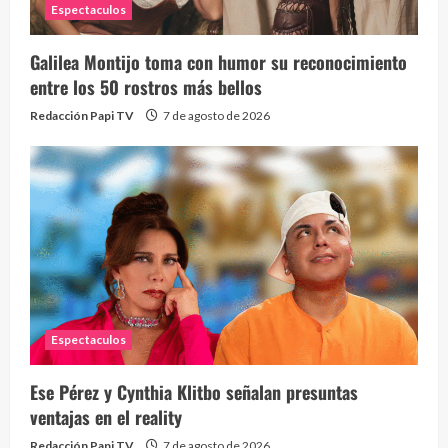
Espectaculos
Galilea Montijo toma con humor su reconocimiento
Send
entre los 50 rostros más bellos
10 vid
Redacción Papi TV
7 de agosto de 2026
2 year
Espectaculos
¡Osc
30 vid
Ese Pérez y Cynthia Klitbo señalan presuntas
2 year
ventajas en el reality
Redacción Papi TV
7 de agosto de 2026