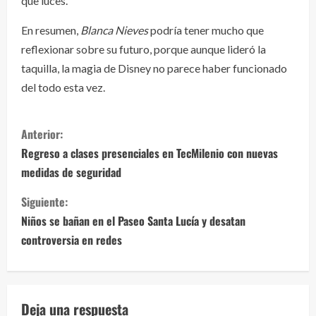
que luces.
En resumen,
Blanca Nieves
podría tener mucho que
reflexionar sobre su futuro, porque aunque lideró la
taquilla, la magia de Disney no parece haber funcionado
del todo esta vez.
S
Anterior:
i
Regreso a clases presenciales en TecMilenio con nuevas
medidas de seguridad
g
Siguiente:
u
Niños se bañan en el Paseo Santa Lucía y desatan
e
controversia en redes
l
e
Deja una respuesta