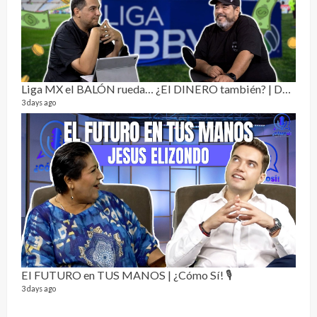
Dos 
134 vi
1 year
Liga MX el BALÓN rueda… ¿El DINERO también? | Dos Sin Cebolla 🎙️
3 days ago
Sobr
78 vid
1 year
El FUTURO en TUS MANOS | ¿Cómo Sí! 🎙️
3 days ago