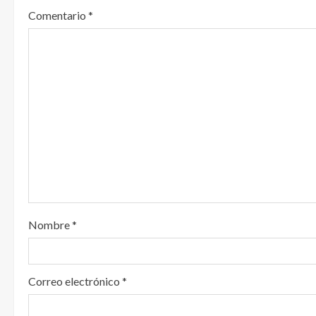
l
Comentario
*
e
y
e
n
d
o
Nombre
*
Correo electrónico
*