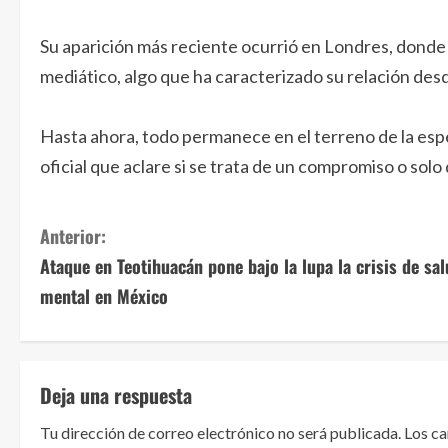
Su aparición más reciente ocurrió en Londres, donde f
mediático, algo que ha caracterizado su relación desde
Hasta ahora, todo permanece en el terreno de la es
oficial que aclare si se trata de un compromiso o solo
S
Anterior:
Ataque en Teotihuacán pone bajo la lupa la crisis de sa
i
mental en México
g
u
Deja una respuesta
e
Tu dirección de correo electrónico no será publicada.
Los c