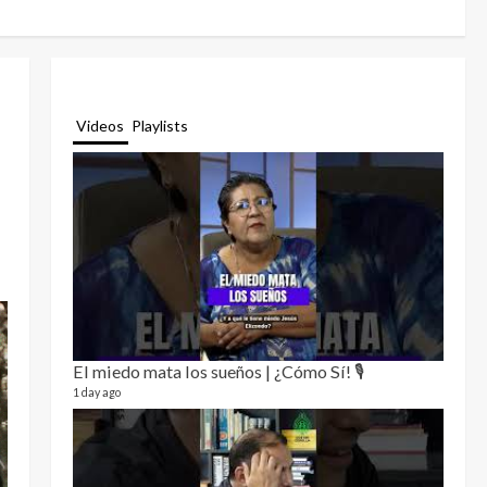
Videos
Playlists
El miedo mata los sueños | ¿Cómo Sí! 🎙️
Relat
12 video
1 day ago
3 month