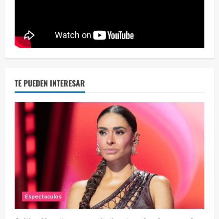
Eve
46 vid
2 year
TE PUEDEN INTERESAR
Espectaculos