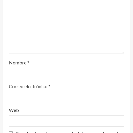
d
o
Nombre
*
Correo electrónico
*
Web