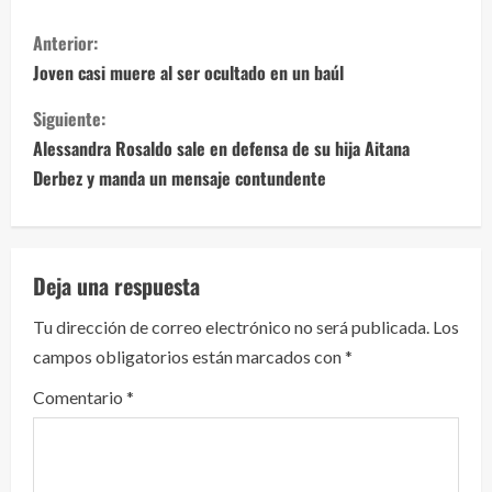
S
Anterior:
i
Joven casi muere al ser ocultado en un baúl
g
Siguiente:
Alessandra Rosaldo sale en defensa de su hija Aitana
u
Derbez y manda un mensaje contundente
e
l
Deja una respuesta
e
Tu dirección de correo electrónico no será publicada.
Los
y
campos obligatorios están marcados con
*
e
Comentario
*
n