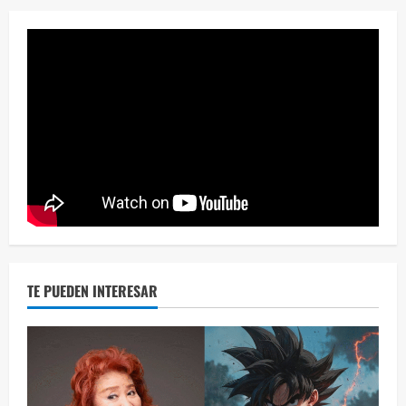
Eve
46 vid
2 year
TE PUEDEN INTERESAR