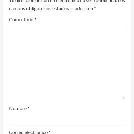
y
Tu dirección de correo electrónico no será publicada.
Los
campos obligatorios están marcados con
*
e
Comentario
*
n
d
o
Nombre
*
Correo electrónico
*