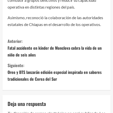
combatir a grupos delictivos y reducir su capacidad
operativa en distintas regiones del país.
Asimismo, reconoció la colaboración de las autoridades
estatales de Chiapas en el desarrollo de los operativos.
S
Anterior:
i
Fatal accidente en kínder de Monclova cobra la vida de un
niño de seis años
g
Siguiente:
u
Oreo y BTS lanzarán edición especial inspirada en sabores
e
tradicionales de Corea del Sur
l
e
Deja una respuesta