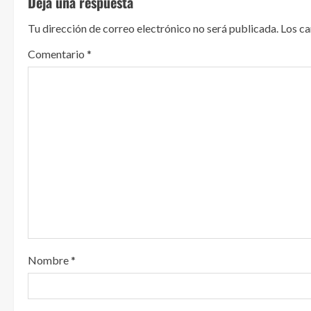
Deja una respuesta
e
Tu dirección de correo electrónico no será publicada.
Los c
l
Comentario
*
e
y
e
n
d
o
Nombre
*