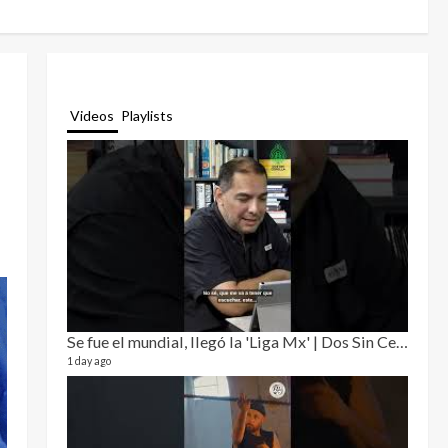
Videos
Playlists
Se fue el mundial, llegó la 'Liga Mx' | Dos Sin Cebolla 🎙️
Relat
12 video
1 day ago
3 month