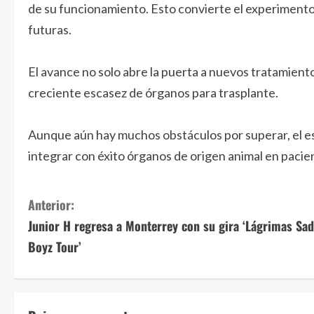
de su funcionamiento. Esto convierte el experimento 
futuras.
El avance no solo abre la puerta a nuevos tratamiento
creciente escasez de órganos para trasplante.
Aunque aún hay muchos obstáculos por superar, el es
integrar con éxito órganos de origen animal en paci
S
Anterior:
Junior H regresa a Monterrey con su gira ‘Lágrimas Sad
i
Boyz Tour’
g
u