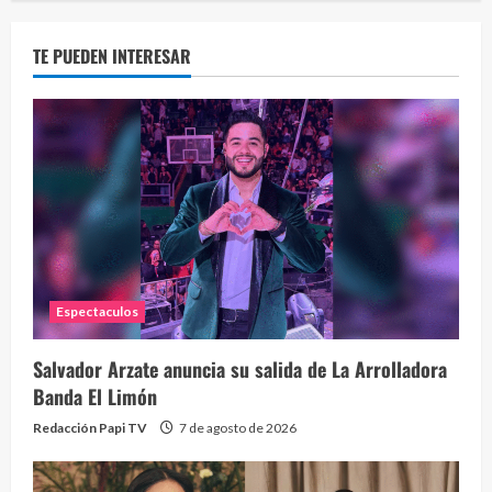
TE PUEDEN INTERESAR
Eve
46 vid
2 year
Espectaculos
Salvador Arzate anuncia su salida de La Arrolladora
Banda El Limón
Redacción Papi TV
7 de agosto de 2026