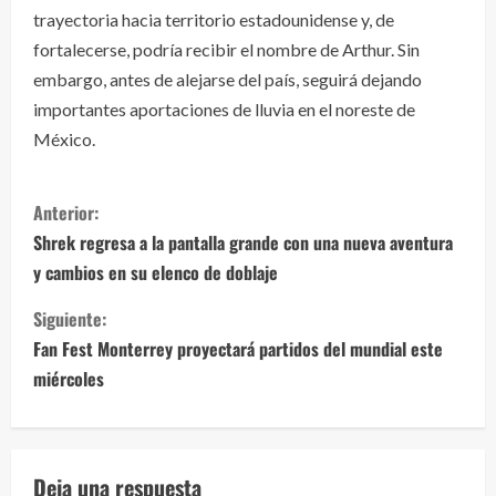
trayectoria hacia territorio estadounidense y, de
fortalecerse, podría recibir el nombre de Arthur. Sin
embargo, antes de alejarse del país, seguirá dejando
importantes aportaciones de lluvia en el noreste de
México.
S
Anterior:
i
Shrek regresa a la pantalla grande con una nueva aventura
y cambios en su elenco de doblaje
g
Siguiente:
u
Fan Fest Monterrey proyectará partidos del mundial este
e
miércoles
l
e
Deja una respuesta