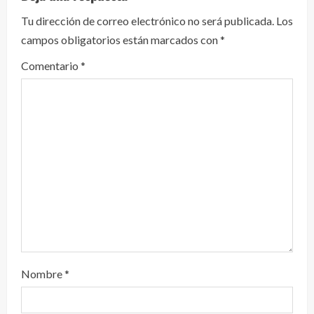
y
Tu dirección de correo electrónico no será publicada.
Los
campos obligatorios están marcados con
*
e
Comentario
*
n
d
o
Nombre
*