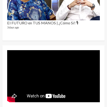
Send
El FUTURO en TUS MANOS | ¿Cómo Sí! 🎙️
10 vid
3 days ago
2 year
¡Osc
30 vid
2 year