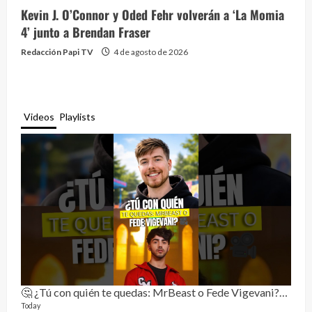
Kevin J. O’Connor y Oded Fehr volverán a ‘La Momia
4’ junto a Brendan Fraser
Redacción Papi TV
4 de agosto de 2026
Videos
Playlists
🤔 ¿Tú con quién te quedas: MrBeast o Fede Vigevani?🎥🔥
Rela
11 vid
Today