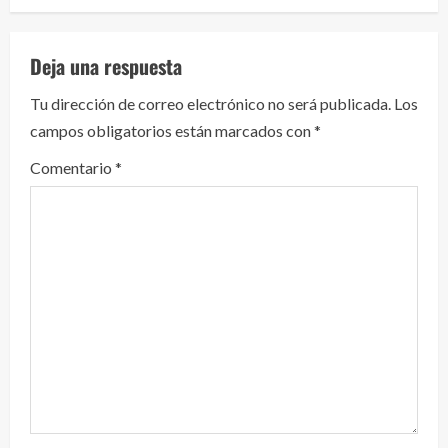
l
e
Deja una respuesta
y
Tu dirección de correo electrónico no será publicada.
Los
campos obligatorios están marcados con
*
e
Comentario
*
n
d
o