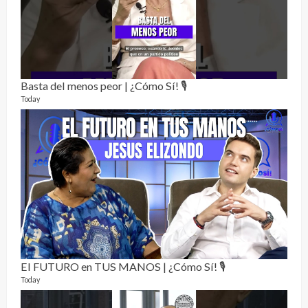
17 vid
5 mon
Basta del menos peor | ¿Cómo Sí! 🎙️
Today
Not
232 vi
7 mon
El FUTURO en TUS MANOS | ¿Cómo Sí! 🎙️
Today