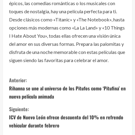
épicos, las comedias románticas o los musicales con
toques de nostalgia, hay una película perfecta para ti.
Desde clásicos como «Titanic» y «The Notebook», hasta
opciones más modernas como «La La Land» y «10 Things
I Hate About You», todas ellas ofrecen una visión única
del amor en sus diversas formas. Prepara las palomitas y
disfruta de una noche memorable con estas películas que
siguen siendo las favoritas para celebrar el amor.
S
Anterior:
i
Rihanna se une al universo de los Pitufos como ‘Pitufina’ en
nueva película animada
g
Siguiente:
u
ICV de Nuevo León ofrece descuento del 10% en refrendo
e
vehicular durante febrero