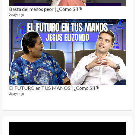
Alc
76 vid
Basta del menos peor | ¿Cómo Sí! 🎙️
1 year
2 days ago
Send
El FUTURO en TUS MANOS | ¿Cómo Sí! 🎙️
10 vid
3 days ago
2 year