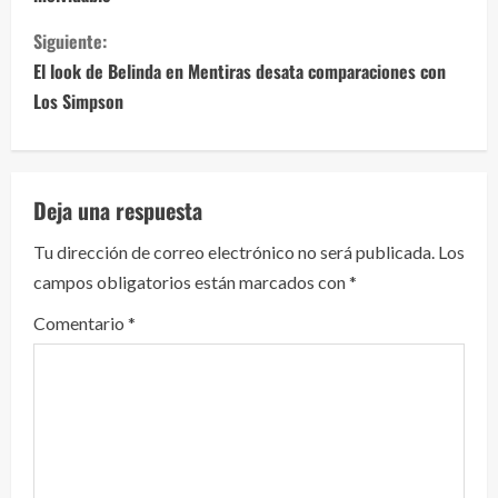
g
Siguiente:
u
El look de Belinda en Mentiras desata comparaciones con
e
Los Simpson
l
e
Deja una respuesta
y
Tu dirección de correo electrónico no será publicada.
Los
campos obligatorios están marcados con
*
e
Comentario
*
n
d
o