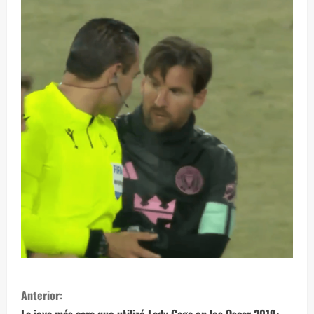
S
Anterior: