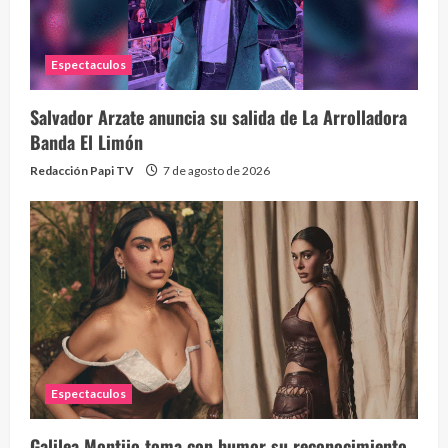
2 year
Espectaculos
Salvador Arzate anuncia su salida de La Arrolladora
Banda El Limón
Redacción Papi TV
7 de agosto de 2026
Espectaculos
Galilea Montijo toma con humor su reconocimiento