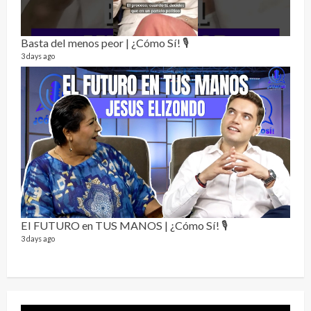
Alc
76 vid
Basta del menos peor | ¿Cómo Sí! 🎙️
1 year
3 days ago
Send
El FUTURO en TUS MANOS | ¿Cómo Sí! 🎙️
10 vid
3 days ago
2 year