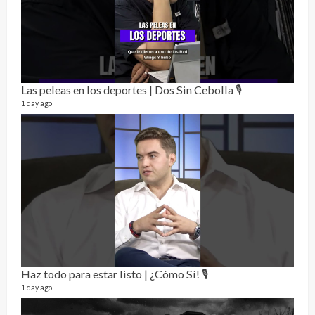
Las peleas en los deportes | Dos Sin Cebolla 🎙️
Rela
12 vid
1 day ago
3 mon
Haz todo para estar listo | ¿Cómo Sí! 🎙️
1 day ago