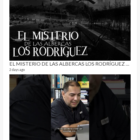
RE
0 vide
3 mon
EL MISTERIO DE LAS ALBERCAS LOS RODRÍGUEZ | RELATO PARANORMAL
2 days ago
Pur
19 vid
4 mon