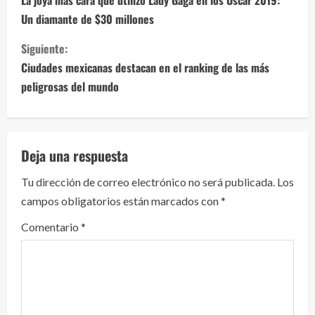
i
La joya más cara que utilizó Lady Gaga en los Oscar 2019:
Un diamante de $30 millones
g
Siguiente:
u
Ciudades mexicanas destacan en el ranking de las más
e
peligrosas del mundo
l
e
Deja una respuesta
y
Tu dirección de correo electrónico no será publicada.
Los
campos obligatorios están marcados con
*
e
Comentario
*
n
d
o