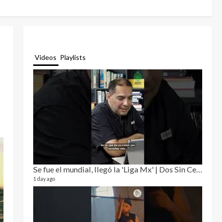
Videos
Playlists
Se fue el mundial, llegó la 'Liga Mx' | Dos Sin Cebolla 🎙️
Relat
12 video
1 day ago
3 month