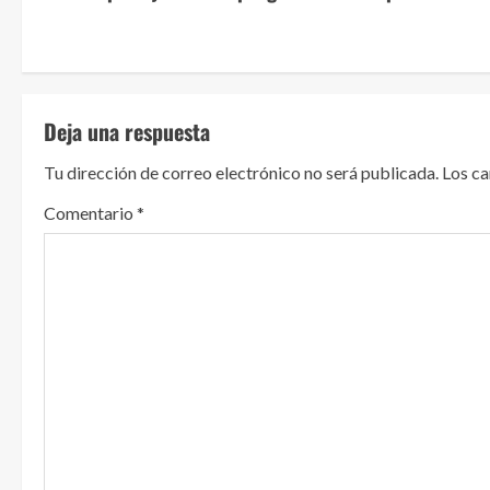
i
g
u
Deja una respuesta
e
Tu dirección de correo electrónico no será publicada.
Los c
l
Comentario
*
e
y
e
n
d
o