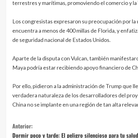
terrestres y marítimas, promoviendo el comercio y la
Los congresistas expresaron su preocupación por la u
encuentra a menos de 400 millas de Florida, y enfati
de seguridad nacional de Estados Unidos.
Aparte de la disputa con Vulcan, también manifestar
Maya podría estar recibiendo apoyo financiero de Ch
Por ello, pidieron a la administración de Trump que l
verdadera naturaleza de los desarrolladores del proye
China no se implante en una región de tan alta releva
S
Anterior:
Dormir poco y tarde: El peligro silencioso para tu salu