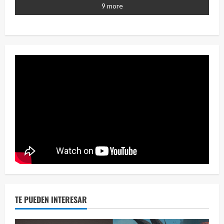
2 year
9 more
Eve
46 vid
2 year
TE PUEDEN INTERESAR