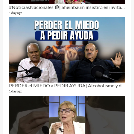
#NoticiasNacionales 🔴| Sheinbaum insistirá en invitar al papa León XIV a México
1 day ago
Pur
19 vid
4 mon
PERDER el MIEDO a PEDIR AYUDA| Alcoholismo y drogadicción 🎙️
1 day ago
El C
17 vid