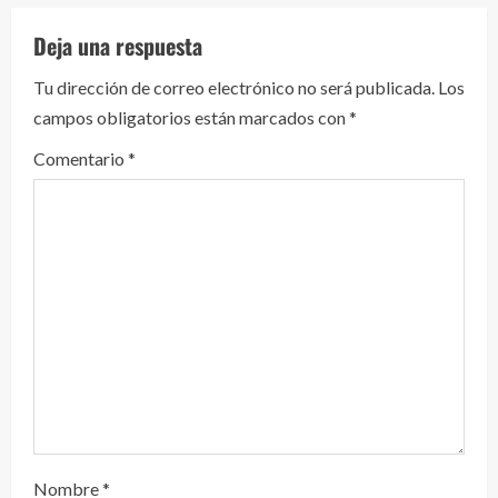
e
Deja una respuesta
y
Tu dirección de correo electrónico no será publicada.
Los
campos obligatorios están marcados con
*
e
Comentario
*
n
d
o
Nombre
*