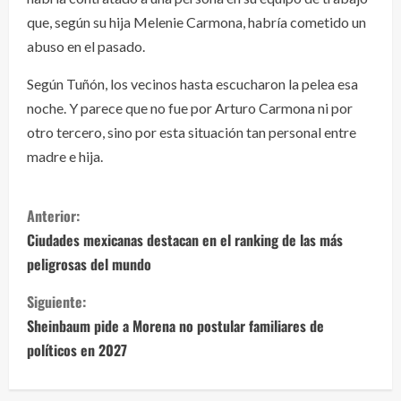
que, según su hija Melenie Carmona, habría cometido un
abuso en el pasado.
Según Tuñón, los vecinos hasta escucharon la pelea esa
noche. Y parece que no fue por Arturo Carmona ni por
otro tercero, sino por esta situación tan personal entre
madre e hija.
S
Anterior:
i
Ciudades mexicanas destacan en el ranking de las más
peligrosas del mundo
g
Siguiente:
u
Sheinbaum pide a Morena no postular familiares de
e
políticos en 2027
l