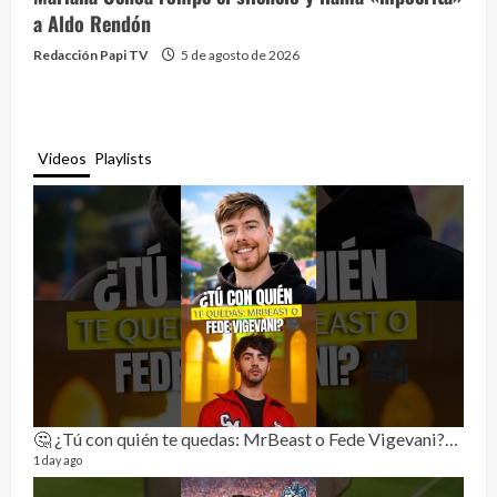
a Aldo Rendón
Redacción Papi TV
5 de agosto de 2026
Videos
Playlists
🤔 ¿Tú con quién te quedas: MrBeast o Fede Vigevani?🎥🔥
Rela
11 vid
1 day ago
3 mon