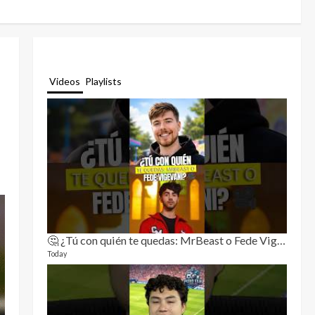
Videos
Playlists
🤔 ¿Tú con quién te quedas: MrBeast o Fede Vigevani?🎥🔥
Relat
11 video
Today
3 month