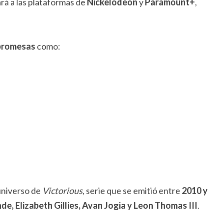
ará a las plataformas de
Nickelodeon
y
Paramount+
,
promesas
como:
universo de
Victorious
, serie que se emitió entre
2010 y
de, Elizabeth Gillies, Avan Jogia y Leon Thomas III
.