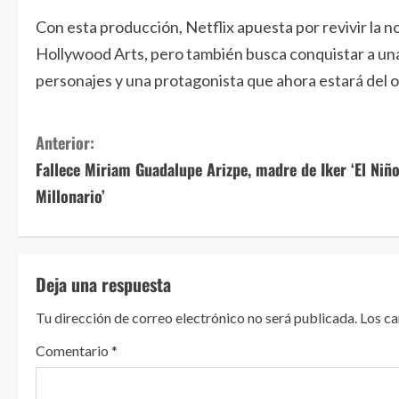
Con esta producción, Netflix apuesta por revivir la n
Hollywood Arts, pero también busca conquistar a una
personajes y una protagonista que ahora estará del ot
S
Anterior:
Fallece Miriam Guadalupe Arizpe, madre de Iker ‘El Niñ
i
Millonario’
g
u
Deja una respuesta
e
Tu dirección de correo electrónico no será publicada.
Los c
l
Comentario
*
e