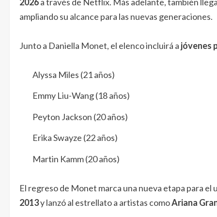
2026
a través de Netflix. Más adelante, también lleg
ampliando su alcance para las nuevas generaciones.
Junto a Daniella Monet, el elenco incluirá a
jóvenes 
Alyssa Miles (21 años)
Emmy Liu-Wang (18 años)
Peyton Jackson (20 años)
Erika Swayze (22 años)
Martin Kamm (20 años)
El regreso de Monet marca una nueva etapa para el 
2013
y lanzó al estrellato a artistas como
Ariana Gran