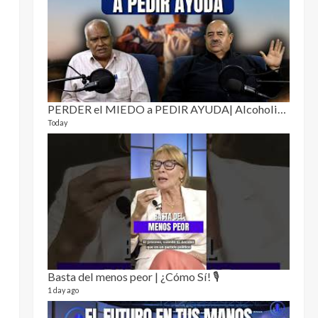
Puro 
19 video
4 month
PERDER el MIEDO a PEDIR AYUDA| Alcoholismo y drogadicción 🎙️
Today
El Cl
17 video
5 month
Basta del menos peor | ¿Cómo Sí! 🎙️
1 day ago