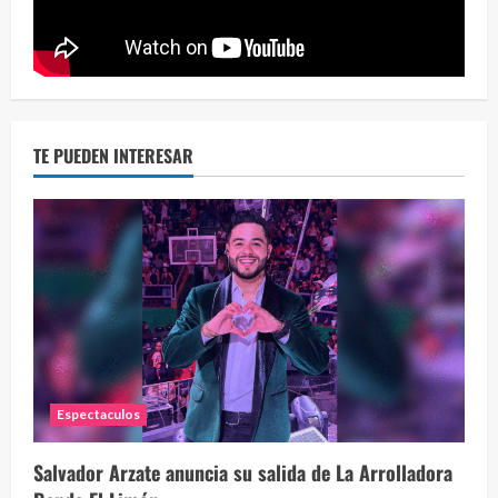
TE PUEDEN INTERESAR
La h
26 vid
1 year
Espectaculos
Salvador Arzate anuncia su salida de La Arrolladora