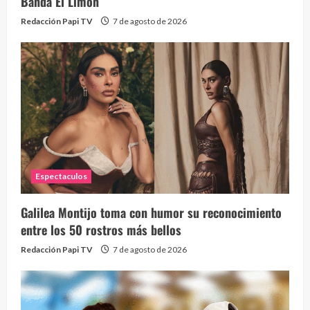
Banda El Limón
Redacción Papi TV
7 de agosto de 2026
Alc
76 vid
1 year
Espectaculos
Galilea Montijo toma con humor su reconocimiento
Send
entre los 50 rostros más bellos
10 vid
Redacción Papi TV
7 de agosto de 2026
2 year