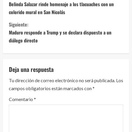
i
Belinda Salazar rinde homenaje a los tlacuaches con un
colorido mural en San Nicolás
g
Siguiente:
u
Maduro responde a Trump y se declara dispuesto a un
e
diálogo directo
l
e
Deja una respuesta
y
Tu dirección de correo electrónico no será publicada.
Los
campos obligatorios están marcados con
*
e
Comentario
*
n
d
o