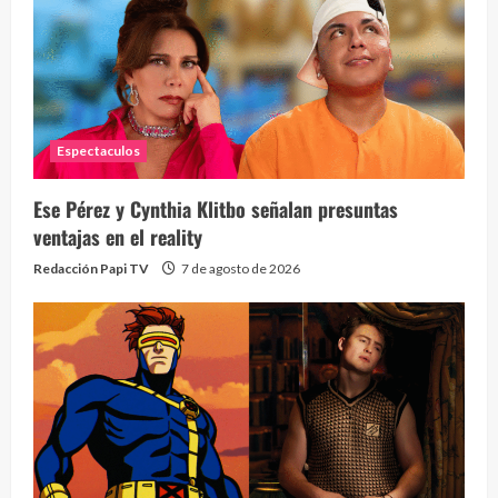
Espectaculos
¡Osc
30 vid
Ese Pérez y Cynthia Klitbo señalan presuntas
2 year
ventajas en el reality
Redacción Papi TV
7 de agosto de 2026
Eve