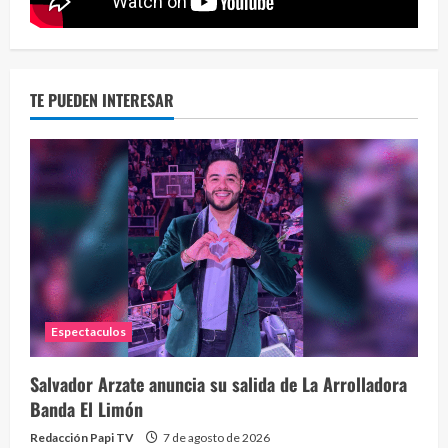
2 year
TE PUEDEN INTERESAR
Eve
46 vid
2 year
Espectaculos
Salvador Arzate anuncia su salida de La Arrolladora
Banda El Limón
Redacción Papi TV
7 de agosto de 2026