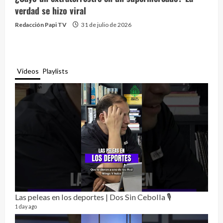
verdad se hizo viral
Redacción Papi TV
31 de julio de 2026
Videos
Playlists
Las peleas en los deportes | Dos Sin Cebolla 🎙️
Rela
12 vid
1 day ago
3 mon