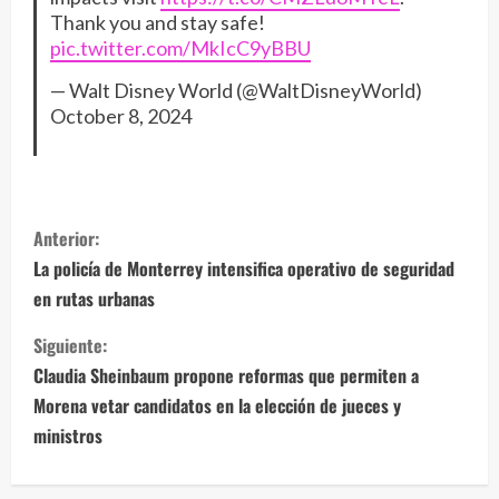
Thank you and stay safe!
pic.twitter.com/MkIcC9yBBU
— Walt Disney World (@WaltDisneyWorld)
October 8, 2024
S
Anterior:
i
La policía de Monterrey intensifica operativo de seguridad
en rutas urbanas
g
Siguiente:
u
Claudia Sheinbaum propone reformas que permiten a
e
Morena vetar candidatos en la elección de jueces y
ministros
l