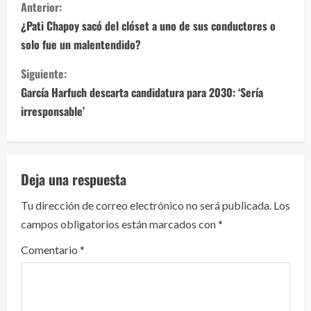
S
Anterior:
i
¿Pati Chapoy sacó del clóset a uno de sus conductores o
solo fue un malentendido?
g
Siguiente:
u
García Harfuch descarta candidatura para 2030: ‘Sería
e
irresponsable’
l
e
Deja una respuesta
y
Tu dirección de correo electrónico no será publicada.
Los
campos obligatorios están marcados con
*
e
Comentario
*
n
d