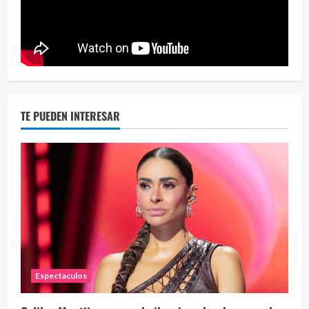
Eve
46 vid
2 year
TE PUEDEN INTERESAR
Espectaculos