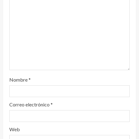
d
o
Nombre
*
Correo electrónico
*
Web