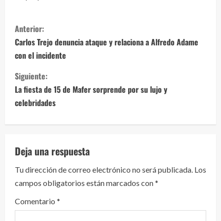
S
Anterior:
i
Carlos Trejo denuncia ataque y relaciona a Alfredo Adame
con el incidente
g
Siguiente:
u
La fiesta de 15 de Mafer sorprende por su lujo y
e
celebridades
l
e
Deja una respuesta
y
Tu dirección de correo electrónico no será publicada.
Los
campos obligatorios están marcados con
*
e
Comentario
*
n