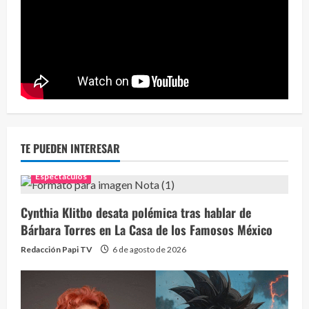
Eve
46 vid
2 year
TE PUEDEN INTERESAR
Espectaculos
Cynthia Klitbo desata polémica tras hablar de
Bárbara Torres en La Casa de los Famosos México
Redacción Papi TV
6 de agosto de 2026