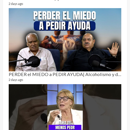
2 days ago
Sobr
78 vid
1 year
PERDER el MIEDO a PEDIR AYUDA| Alcoholismo y drogadicción 🎙️
2 days ago