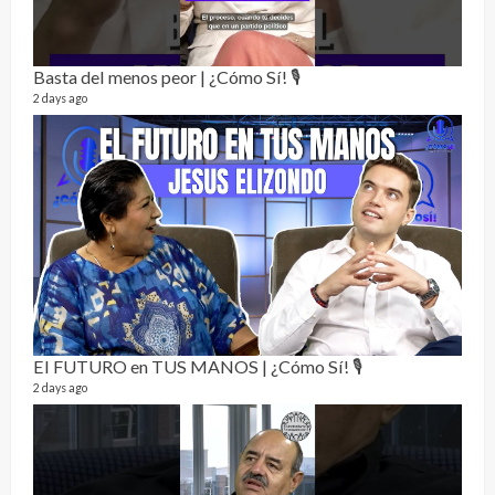
Perr
46 vid
1 year
Basta del menos peor | ¿Cómo Sí! 🎙️
2 days ago
La h
26 vid
1 year
El FUTURO en TUS MANOS | ¿Cómo Sí! 🎙️
2 days ago