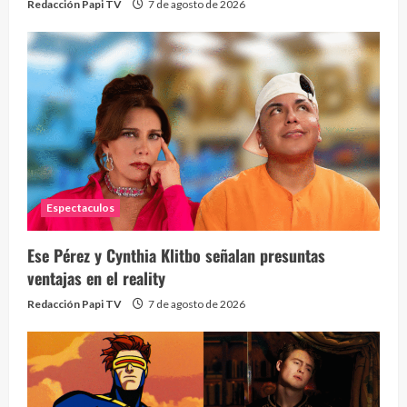
Redacción Papi TV
7 de agosto de 2026
2 year
Espectaculos
¡Osc
30 vid
Ese Pérez y Cynthia Klitbo señalan presuntas
2 year
ventajas en el reality
Redacción Papi TV
7 de agosto de 2026