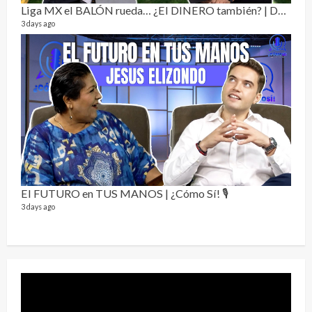
Liga MX el BALÓN rueda… ¿El DINERO también? | Dos Sin Cebolla 🎙️
3 days ago
Sobr
78 vid
1 year
El FUTURO en TUS MANOS | ¿Cómo Sí! 🎙️
3 days ago