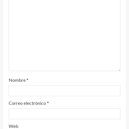
n
d
o
Nombre
*
Correo electrónico
*
Web