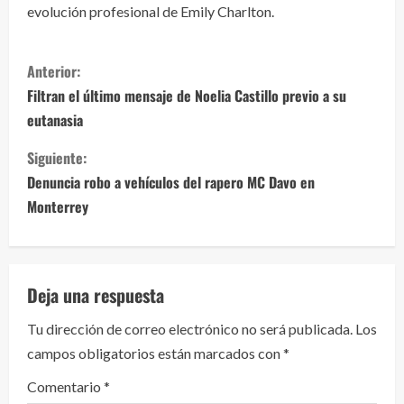
evolución profesional de Emily Charlton.
S
Anterior:
i
Filtran el último mensaje de Noelia Castillo previo a su
eutanasia
g
Siguiente:
u
Denuncia robo a vehículos del rapero MC Davo en
e
Monterrey
l
e
Deja una respuesta
y
Tu dirección de correo electrónico no será publicada.
Los
campos obligatorios están marcados con
*
e
Comentario
*