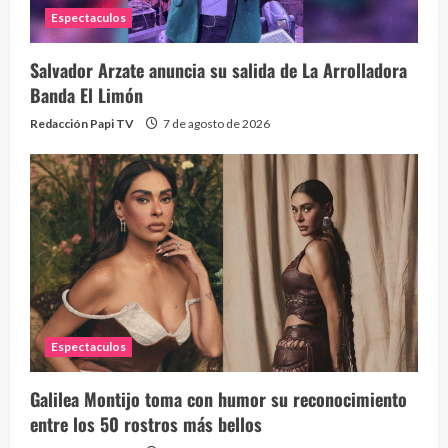
Espectaculos
Salvador Arzate anuncia su salida de La Arrolladora
Banda El Limón
Redacción Papi TV
7 de agosto de 2026
Alc
76 vid
1 year
Espectaculos
Galilea Montijo toma con humor su reconocimiento
Send
entre los 50 rostros más bellos
10 vid