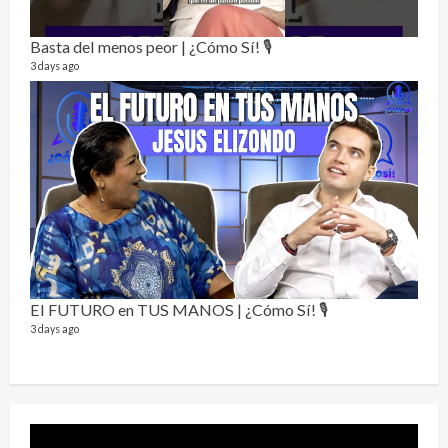
Alc
76 vid
Basta del menos peor | ¿Cómo Sí! 🎙️
1 year
3 days ago
Send
El FUTURO en TUS MANOS | ¿Cómo Sí! 🎙️
10 vid
3 days ago
2 year