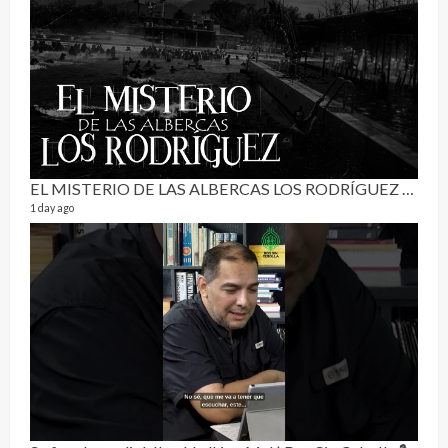
RE
0 vide
3 mon
EL MISTERIO DE LAS ALBERCAS LOS RODRÍGUEZ | RELATO PARANORMAL
1 day ago
Pur
19 vid
4 mon