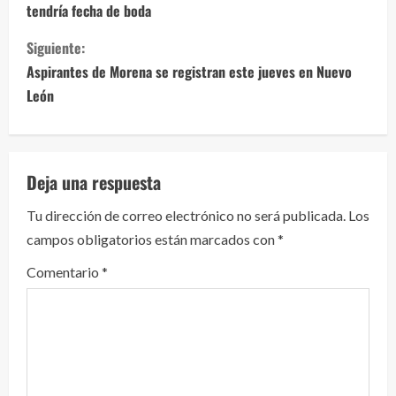
tendría fecha de boda
g
Siguiente:
u
Aspirantes de Morena se registran este jueves en Nuevo
e
León
l
e
Deja una respuesta
y
Tu dirección de correo electrónico no será publicada.
Los
campos obligatorios están marcados con
*
e
Comentario
*
n
d
o