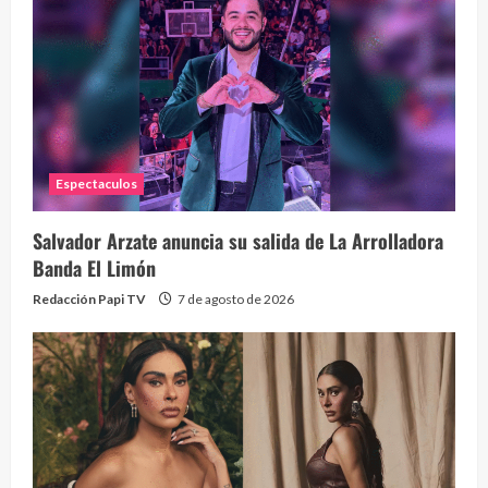
Eve
46 vid
2 year
Espectaculos
Salvador Arzate anuncia su salida de La Arrolladora
Banda El Limón
Redacción Papi TV
7 de agosto de 2026