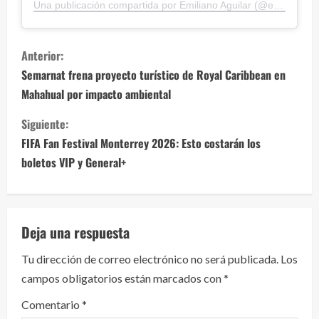
Una publicación compartida por Emiliano Aguilar (@emiliano_aguilar.t)
S
Anterior:
i
Semarnat frena proyecto turístico de Royal Caribbean en
Mahahual por impacto ambiental
g
Siguiente:
u
FIFA Fan Festival Monterrey 2026: Esto costarán los
e
boletos VIP y General+
l
e
Deja una respuesta
y
Tu dirección de correo electrónico no será publicada.
Los
campos obligatorios están marcados con
*
e
Comentario
*
n