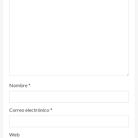
d
o
Nombre
*
Correo electrónico
*
Web