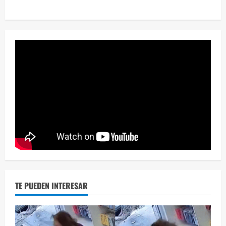
Eve
46 vid
2 year
TE PUEDEN INTERESAR