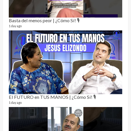
Basta del menos peor | ¿Cómo Sí! 🎙️
1 day ago
Not
232 vi
7 mon
El FUTURO en TUS MANOS | ¿Cómo Sí! 🎙️
1 day ago