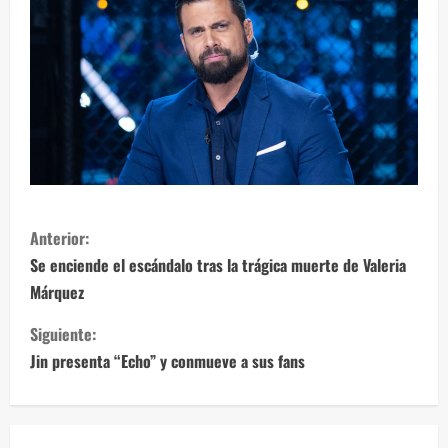
S
Anterior:
i
Se enciende el escándalo tras la trágica muerte de Valeria
Márquez
g
Siguiente:
u
Jin presenta “Echo” y conmueve a sus fans
e
l