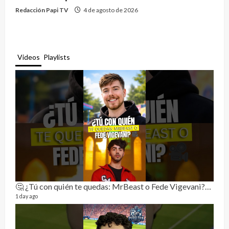
Redacción Papi TV
4 de agosto de 2026
Videos
Playlists
🤔 ¿Tú con quién te quedas: MrBeast o Fede Vigevani?🎥🔥
Rela
11 vid
1 day ago
3 mon