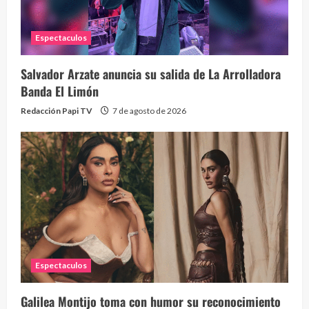
2 year
Espectaculos
Salvador Arzate anuncia su salida de La Arrolladora
Banda El Limón
Redacción Papi TV
7 de agosto de 2026
Espectaculos
Galilea Montijo toma con humor su reconocimiento