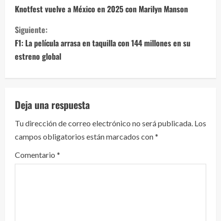
i
Knotfest vuelve a México en 2025 con Marilyn Manson
g
Siguiente:
F1: La película arrasa en taquilla con 144 millones en su
u
estreno global
e
l
Deja una respuesta
e
Tu dirección de correo electrónico no será publicada.
Los
y
campos obligatorios están marcados con
*
e
Comentario
*
n
d
o