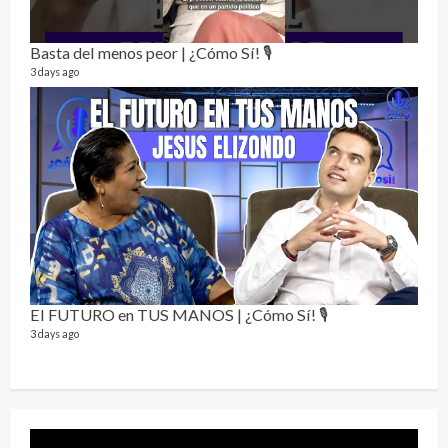
Alc
76 vid
Basta del menos peor | ¿Cómo Sí! 🎙️
1 year
3 days ago
Send
El FUTURO en TUS MANOS | ¿Cómo Sí! 🎙️
10 vid
3 days ago
2 year