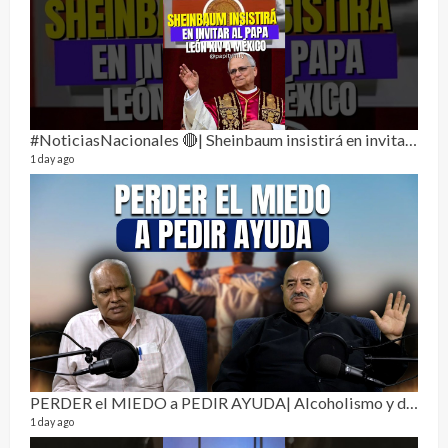
3 mon
#NoticiasNacionales 🔴| Sheinbaum insistirá en invitar al papa León XIV a México
1 day ago
Pur
19 vid
4 mon
PERDER el MIEDO a PEDIR AYUDA| Alcoholismo y drogadicción 🎙️
1 day ago