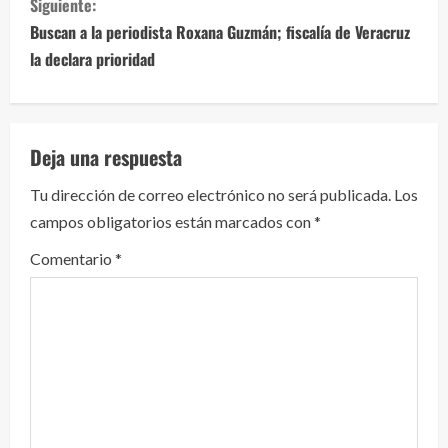
Siguiente:
u
Buscan a la periodista Roxana Guzmán; fiscalía de Veracruz
e
la declara prioridad
l
e
Deja una respuesta
y
Tu dirección de correo electrónico no será publicada.
Los
campos obligatorios están marcados con
*
e
Comentario
*
n
d
o