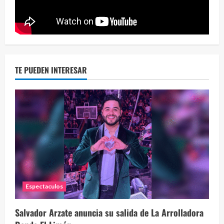
TE PUEDEN INTERESAR
La h
26 vid
1 year
Espectaculos
Salvador Arzate anuncia su salida de La Arrolladora