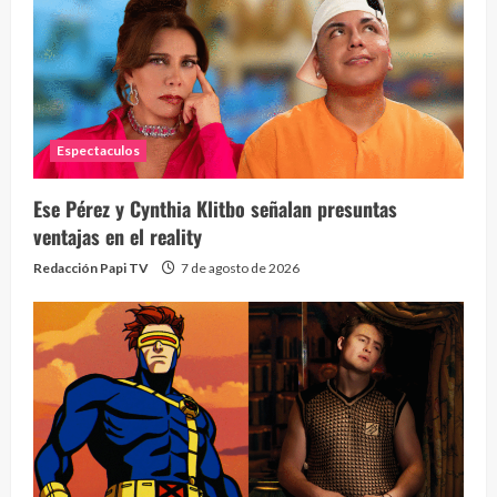
Espectaculos
¡Osc
30 vid
Ese Pérez y Cynthia Klitbo señalan presuntas
2 year
ventajas en el reality
Redacción Papi TV
7 de agosto de 2026
Eve