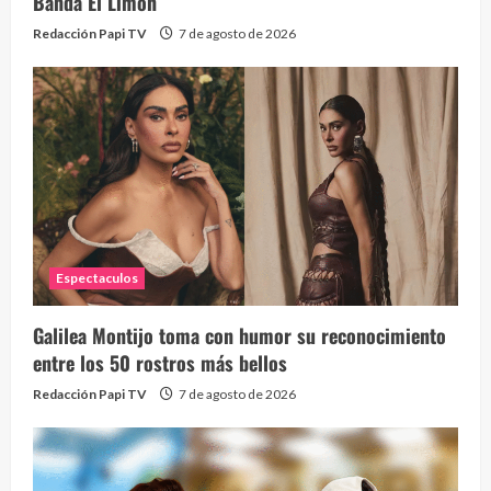
Banda El Limón
Redacción Papi TV
7 de agosto de 2026
Alc
76 vid
1 year
Espectaculos
Galilea Montijo toma con humor su reconocimiento
Send
entre los 50 rostros más bellos
10 vid
Redacción Papi TV
7 de agosto de 2026
2 year