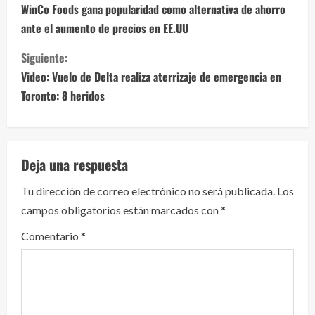
i
WinCo Foods gana popularidad como alternativa de ahorro
ante el aumento de precios en EE.UU
g
Siguiente:
u
Video: Vuelo de Delta realiza aterrizaje de emergencia en
e
Toronto: 8 heridos
l
e
Deja una respuesta
y
Tu dirección de correo electrónico no será publicada.
Los
campos obligatorios están marcados con
*
e
Comentario
*
n
d
o