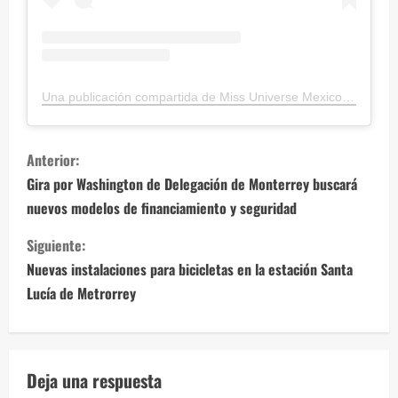
Una publicación compartida de Miss Universe Mexico (@missuniversemexicoorg)
S
Anterior:
i
Gira por Washington de Delegación de Monterrey buscará
nuevos modelos de financiamiento y seguridad
g
Siguiente:
u
Nuevas instalaciones para bicicletas en la estación Santa
e
Lucía de Metrorrey
l
e
Deja una respuesta