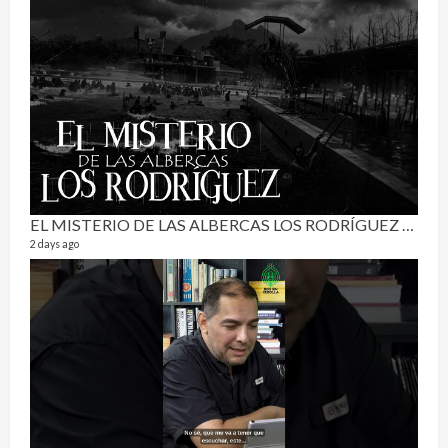
Pur
19 vid
4 mon
EL MISTERIO DE LAS ALBERCAS LOS RODRÍGUEZ | RELATO PARANORMAL
2 days ago
El C
17 vid
5 mon