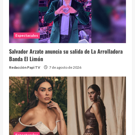
Espectaculos
Salvador Arzate anuncia su salida de La Arrolladora
Banda El Limón
Redacción Papi TV
7 de agosto de 2026
Alc
76 vid
1 year
Espectaculos