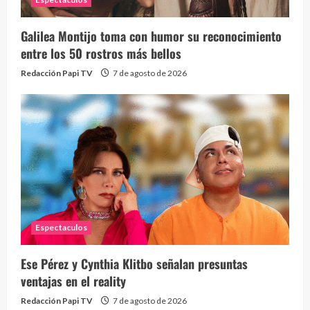
Galilea Montijo toma con humor su reconocimiento
Send
entre los 50 rostros más bellos
10 vid
Redacción Papi TV
7 de agosto de 2026
2 year
Espectaculos
¡Osc
30 vid
Ese Pérez y Cynthia Klitbo señalan presuntas
2 year
ventajas en el reality
Redacción Papi TV
7 de agosto de 2026