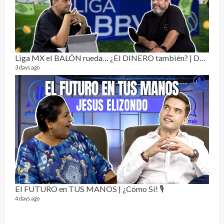
Dos 
134 vi
1 year
Liga MX el BALÓN rueda… ¿El DINERO también? | Dos Sin Cebolla 🎙️
3 days ago
Sobr
78 vid
1 year
El FUTURO en TUS MANOS | ¿Cómo Sí! 🎙️
4 days ago