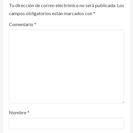
y
Tu dirección de correo electrónico no será publicada.
Los
campos obligatorios están marcados con
*
e
Comentario
*
n
d
o
Nombre
*