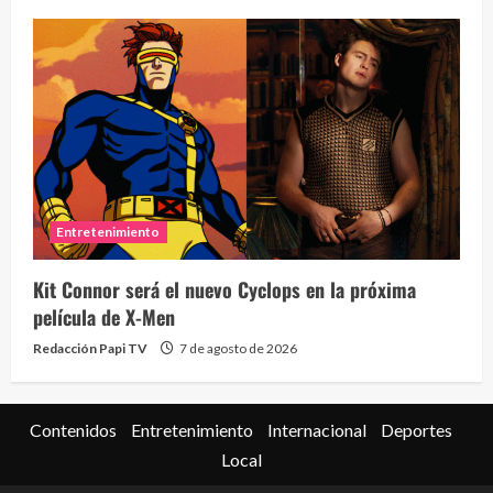
Eve
46 vid
Entretenimiento
2 year
Kit Connor será el nuevo Cyclops en la próxima
película de X-Men
Redacción Papi TV
7 de agosto de 2026
Contenidos
Entretenimiento
Internacional
Deportes
Local