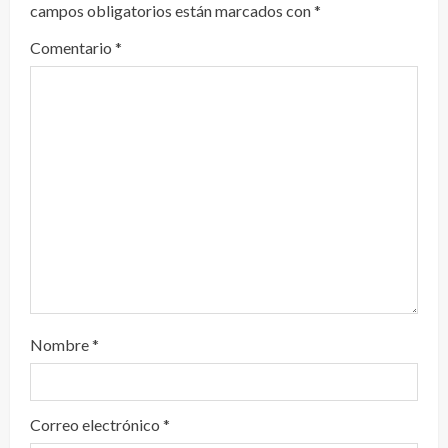
y
campos obligatorios están marcados con
*
e
Comentario
*
n
d
o
Nombre
*
Correo electrónico
*