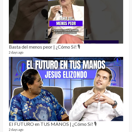
Perr
46 vid
1 year
Basta del menos peor | ¿Cómo Sí! 🎙️
2 days ago
La h
26 vid
1 year
El FUTURO en TUS MANOS | ¿Cómo Sí! 🎙️
2 days ago