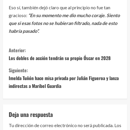
Eso sí, también dejó claro que al principio no fue tan
gracioso:
“En su momento me dio mucho coraje. Siento
que si esas fotos no se hubieran filtrado, nada de esto
habría pasado”.
S
Anterior:
i
Los dobles de acción tendrán su propio Óscar en 2028
g
Siguiente:
Imelda Tuñón hace misa privada por Julián Figueroa y lanza
u
indirectas a Maribel Guardia
e
l
Deja una respuesta
e
Tu dirección de correo electrónico no será publicada.
Los