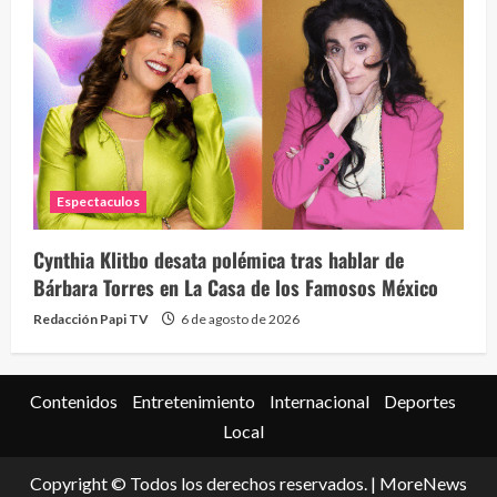
Espectaculos
Cynthia Klitbo desata polémica tras hablar de
Bárbara Torres en La Casa de los Famosos México
Redacción Papi TV
6 de agosto de 2026
Contenidos
Entretenimiento
Internacional
Deportes
Local
Copyright © Todos los derechos reservados.
|
MoreNews