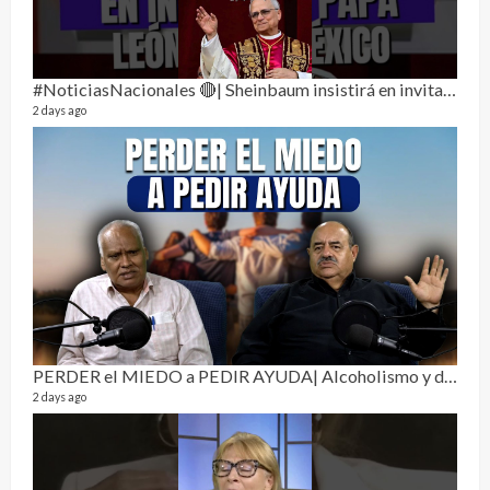
134 vi
1 year
#NoticiasNacionales 🔴| Sheinbaum insistirá en invitar al papa León XIV a México
2 days ago
Sobr
78 vid
1 year
PERDER el MIEDO a PEDIR AYUDA| Alcoholismo y drogadicción 🎙️
2 days ago