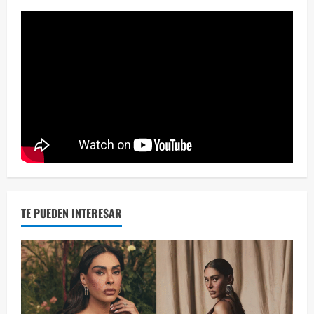
Eve
46 vid
2 year
TE PUEDEN INTERESAR