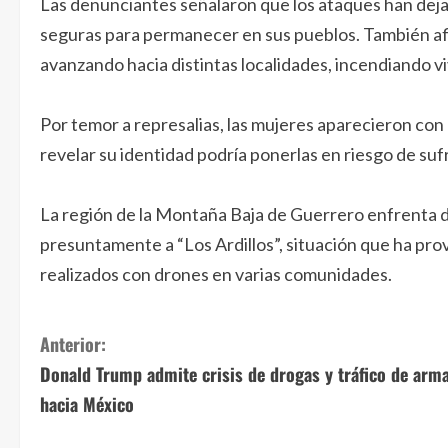
Las denunciantes señalaron que los ataques han dejad
seguras para permanecer en sus pueblos. También af
avanzando hacia distintas localidades, incendiando v
Por temor a represalias, las mujeres aparecieron con
revelar su identidad podría ponerlas en riesgo de sufr
La región de la Montaña Baja de Guerrero enfrenta de
presuntamente a “Los Ardillos”, situación que ha pr
realizados con drones en varias comunidades.
S
Anterior:
Donald Trump admite crisis de drogas y tráfico de arm
i
hacia México
g