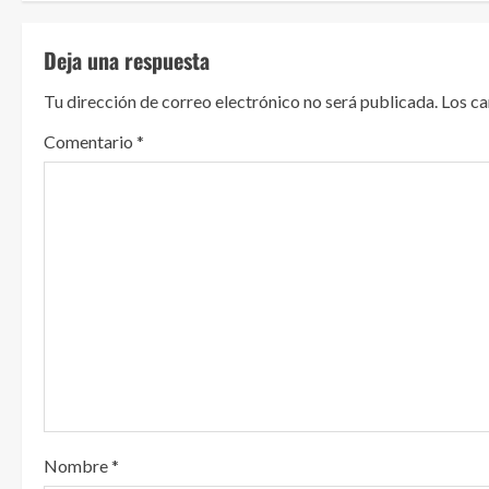
u
Deja una respuesta
e
Tu dirección de correo electrónico no será publicada.
Los c
l
Comentario
*
e
y
e
n
d
o
Nombre
*