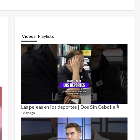
Videos
Playlists
Las peleas en los deportes | Dos Sin Cebolla 🎙️
Relat
12 video
1 day ago
3 month