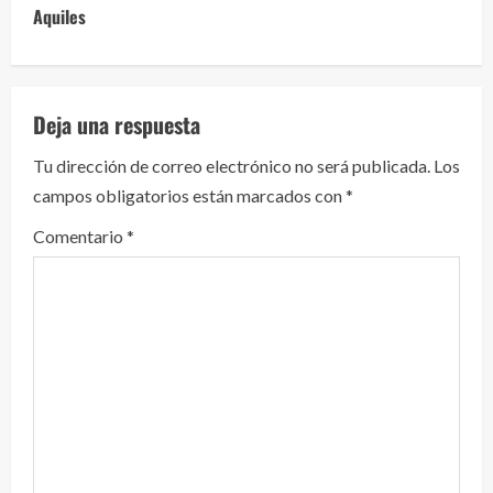
e
Aquiles
l
e
Deja una respuesta
y
Tu dirección de correo electrónico no será publicada.
Los
campos obligatorios están marcados con
*
e
Comentario
*
n
d
o