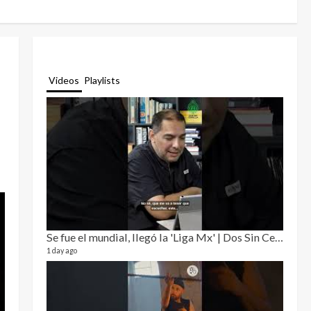
Videos
Playlists
Se fue el mundial, llegó la 'Liga Mx' | Dos Sin Cebolla 🎙️
Relat
12 video
1 day ago
3 month