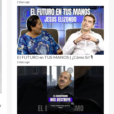
2 days ago
La hij
26 video
El FUTURO en TUS MANOS | ¿Cómo Sí! 🎙️
1 year a
2 days ago
y