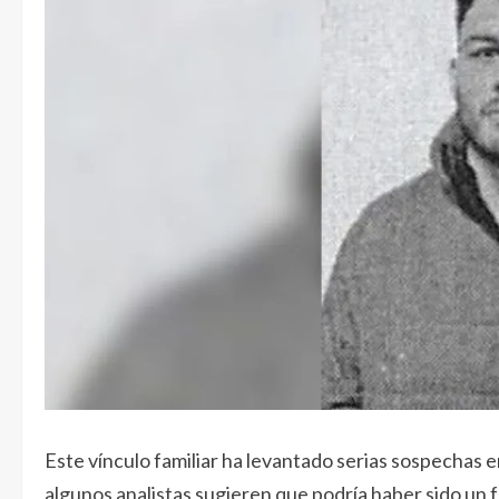
Este vínculo familiar ha levantado serias sospechas en
algunos analistas sugieren que podría haber sido un fa