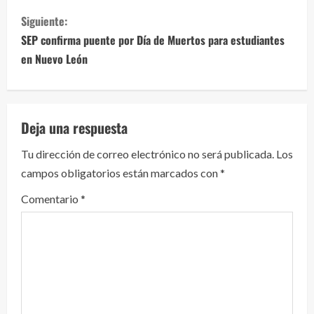
g
Siguiente:
u
SEP confirma puente por Día de Muertos para estudiantes
e
en Nuevo León
l
e
Deja una respuesta
y
Tu dirección de correo electrónico no será publicada.
Los
campos obligatorios están marcados con
*
e
Comentario
*
n
d
o