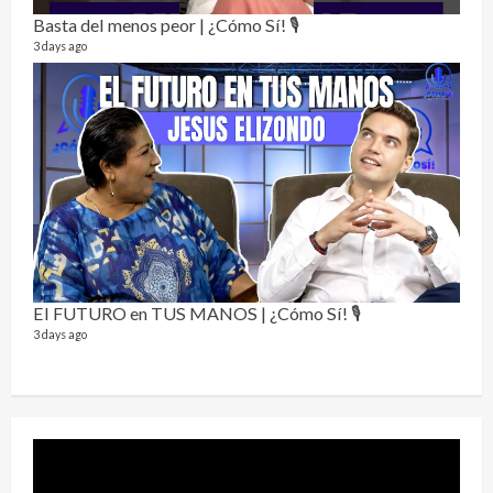
76 vid
Basta del menos peor | ¿Cómo Sí! 🎙️
1 year
3 days ago
Send
El FUTURO en TUS MANOS | ¿Cómo Sí! 🎙️
10 vid
3 days ago
2 year