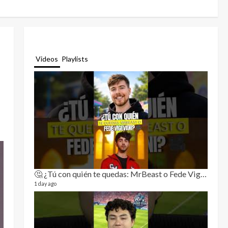
Videos
Playlists
🤔 ¿Tú con quién te quedas: MrBeast o Fede Vigevani?🎥🔥
Relat
11 video
1 day ago
3 month