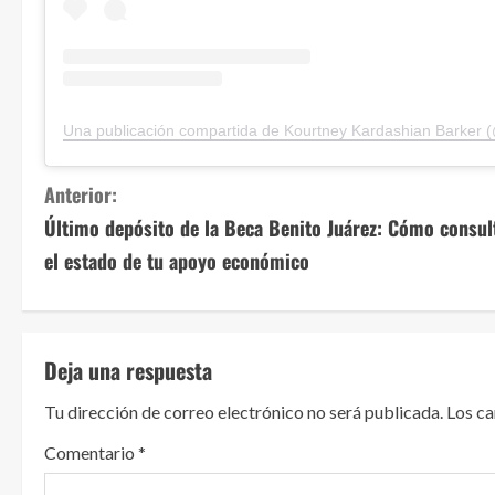
S
Anterior:
Último depósito de la Beca Benito Juárez: Cómo consul
i
el estado de tu apoyo económico
g
u
Deja una respuesta
e
Tu dirección de correo electrónico no será publicada.
Los c
l
Comentario
*
e