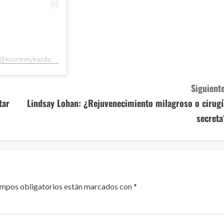
Una publicación compartida de Kourtney Kardashian Barker (@kourtneykardash)
Siguiente
tar
Lindsay Lohan: ¿Rejuvenecimiento milagroso o cirugí
secreta
ampos obligatorios están marcados con
*