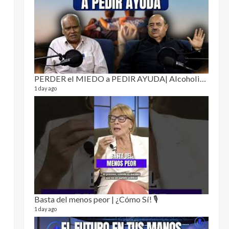
Puro 
19 video
4 month
PERDER el MIEDO a PEDIR AYUDA| Alcoholismo y drogadicción 🎙️
1 day ago
El Cl
17 video
5 month
Basta del menos peor | ¿Cómo Sí! 🎙️
1 day ago