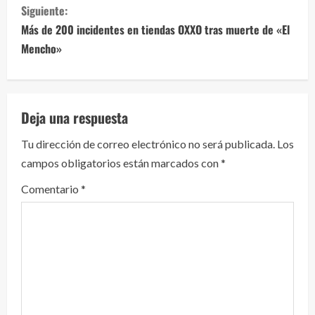
g
Siguiente:
Más de 200 incidentes en tiendas OXXO tras muerte de «El
u
Mencho»
e
l
Deja una respuesta
e
Tu dirección de correo electrónico no será publicada.
Los
y
campos obligatorios están marcados con
*
e
Comentario
*
n
d
o