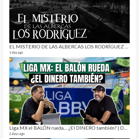
3 mon
EL MISTERIO DE LAS ALBERCAS LOS RODRÍGUEZ | RELATO PARANORMAL
1 day ago
Pur
19 vid
4 mon
Liga MX el BALÓN rueda… ¿El DINERO también? | Dos Sin Cebolla 🎙️
2 days ago