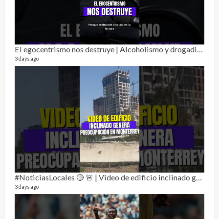
Alc
76 vid
El egocentrismo nos destruye | Alcoholismo y drogadicción 🎙️
1 year
3 days ago
Send
#NoticiasLocales 🔴 🚨 | Video de edificio inclinado genera preocupación en monterrey
10 vid
3 days ago
2 year