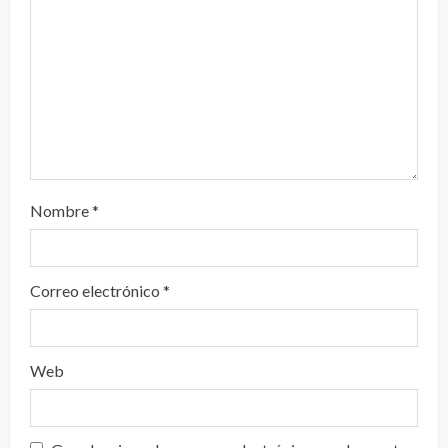
d
o
Nombre
*
Correo electrónico
*
Web