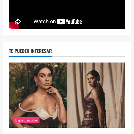
Eve
46 vid
2 year
TE PUEDEN INTERESAR
Espectaculos