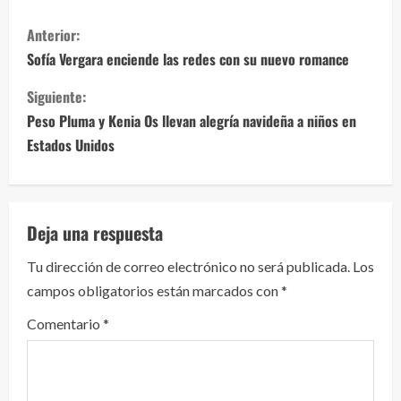
S
Anterior:
i
Sofía Vergara enciende las redes con su nuevo romance
g
Siguiente:
Peso Pluma y Kenia Os llevan alegría navideña a niños en
u
Estados Unidos
e
l
Deja una respuesta
e
Tu dirección de correo electrónico no será publicada.
Los
y
campos obligatorios están marcados con
*
e
Comentario
*
n