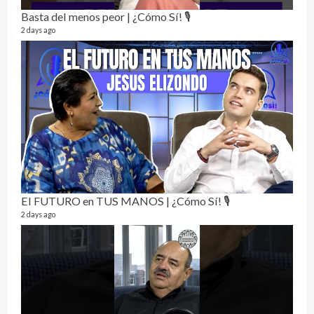
Basta del menos peor | ¿Cómo Sí! 🎙️
2 days ago
La h
26 vid
1 year
El FUTURO en TUS MANOS | ¿Cómo Sí! 🎙️
2 days ago