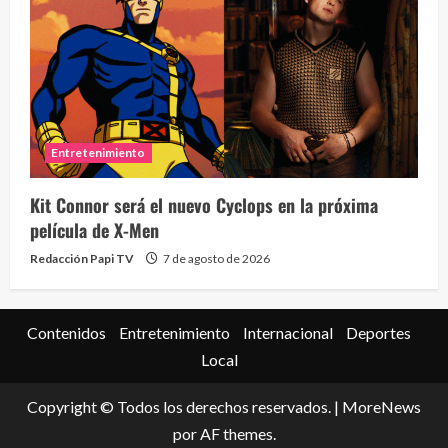
Eve
46 vid
Entretenimiento
2 year
Kit Connor será el nuevo Cyclops en la próxima
película de X-Men
Redacción Papi TV
7 de agosto de 2026
Contenidos
Entretenimiento
Internacional
Deportes
Local
Copyright © Todos los derechos reservados.
|
MoreNews
por AF themes.