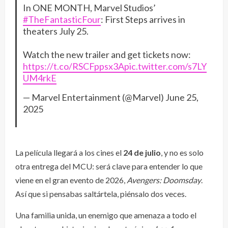
In ONE MONTH, Marvel Studios’
#TheFantasticFour
: First Steps arrives in
theaters July 25.
Watch the new trailer and get tickets now:
https://t.co/RSCFppsx3A
pic.twitter.com/s7LY
UM4rkE
— Marvel Entertainment (@Marvel)
June 25,
2025
La película llegará a los cines el
24 de julio
, y no es solo
otra entrega del MCU: será clave para entender lo que
viene en el gran evento de 2026,
Avengers: Doomsday
.
Así que si pensabas saltártela, piénsalo dos veces.
Una familia unida, un enemigo que amenaza a todo el