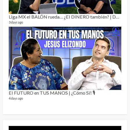
Liga MX el BALÓN rueda… ¿El DINERO también? | Dos Sin Cebolla 🎙️
3 days ago
Sobr
78 vid
1 year
El FUTURO en TUS MANOS | ¿Cómo Sí! 🎙️
4 days ago