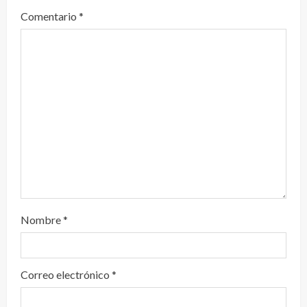
e
Comentario
*
n
d
o
Nombre
*
Correo electrónico
*