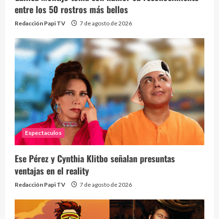
Send
entre los 50 rostros más bellos
10 vid
Redacción Papi TV
7 de agosto de 2026
2 year
Espectaculos
¡Osc
30 vid
Ese Pérez y Cynthia Klitbo señalan presuntas
2 year
ventajas en el reality
Redacción Papi TV
7 de agosto de 2026