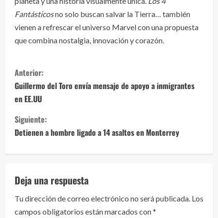
planeta y una historia visualmente única.
Los 4
Fantásticos
no solo buscan salvar la Tierra… también
vienen a refrescar el universo Marvel con una propuesta
que combina nostalgia, innovación y corazón.
S
Anterior:
i
Guillermo del Toro envía mensaje de apoyo a inmigrantes
en EE.UU
g
Siguiente:
u
Detienen a hombre ligado a 14 asaltos en Monterrey
e
l
Deja una respuesta
e
Tu dirección de correo electrónico no será publicada.
Los
y
campos obligatorios están marcados con
*