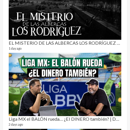
3 mon
EL MISTERIO DE LAS ALBERCAS LOS RODRÍGUEZ | RELATO PARANORMAL
1 day ago
Pur
19 vid
4 mon
Liga MX el BALÓN rueda… ¿El DINERO también? | Dos Sin Cebolla 🎙️
2 days ago