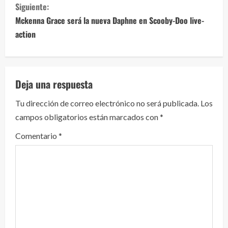
g
Siguiente:
Mckenna Grace será la nueva Daphne en Scooby-Doo live-
u
action
e
l
Deja una respuesta
e
Tu dirección de correo electrónico no será publicada.
Los
y
campos obligatorios están marcados con
*
e
Comentario
*
n
d
o