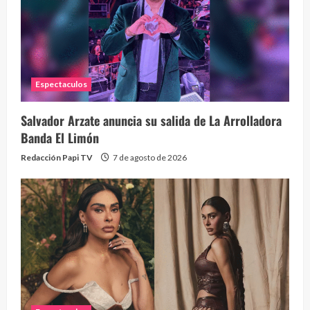
Espectaculos
Salvador Arzate anuncia su salida de La Arrolladora
Banda El Limón
Redacción Papi TV
7 de agosto de 2026
Alc
76 vid
1 year