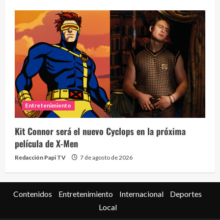
Eve
46 vid
Entretenimiento
2 year
Kit Connor será el nuevo Cyclops en la próxima
película de X-Men
Redacción Papi TV
7 de agosto de 2026
Contenidos
Entretenimiento
Internacional
Deportes
Local