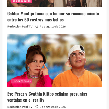
Espectaculos
Galilea Montijo toma con humor su reconocimiento
Send
entre los 50 rostros más bellos
10 vid
Redacción Papi TV
7 de agosto de 2026
2 year
Espectaculos
¡Osc
30 vid
Ese Pérez y Cynthia Klitbo señalan presuntas
2 year
ventajas en el reality
Redacción Papi TV
7 de agosto de 2026