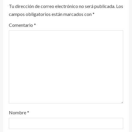
y
Tu dirección de correo electrónico no será publicada.
Los
campos obligatorios están marcados con
*
e
Comentario
*
n
d
o
Nombre
*