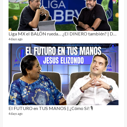
Dos 
134 vi
1 year
Liga MX el BALÓN rueda… ¿El DINERO también? | Dos Sin Cebolla 🎙️
4 days ago
Sobr
78 vid
1 year
El FUTURO en TUS MANOS | ¿Cómo Sí! 🎙️
4 days ago