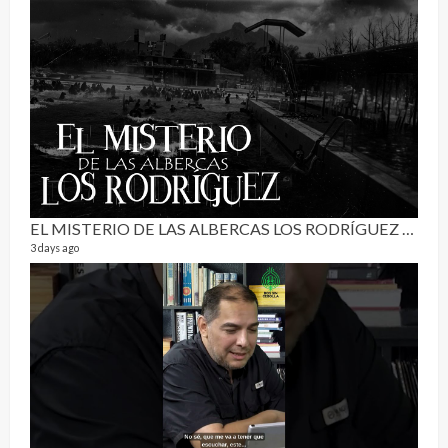
Pur
19 vid
4 mon
EL MISTERIO DE LAS ALBERCAS LOS RODRÍGUEZ | RELATO PARANORMAL
3 days ago
El C
17 vid
6 mon